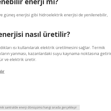
nebilir enerji mi?
ve güneş enerjisi gibi hidroelektrik enerjisi de yenilenebilir,
nerjisi nasıl üretilir?
ıkları ısı kullanılarak elektrik üretilmesini sağlar. Termik
akların yanması, kazanlardaki suyu kaynama noktasına getiri
r ve elektrik üretir.
lır
rmik santralde enerji dönüşümü hangi sırada gerçekleşir