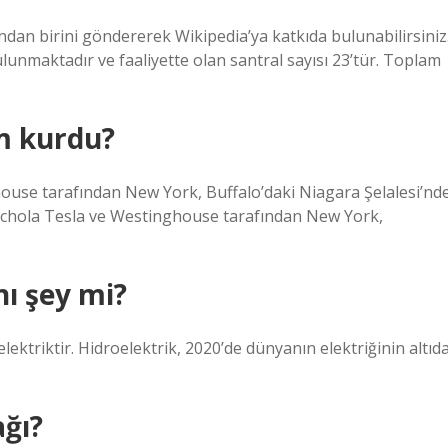
ndan birini göndererek Wikipedia’ya katkıda bulunabilirsiniz
ulunmaktadır ve faaliyette olan santral sayısı 23’tür. Toplam
im kurdu?
ghouse tarafından New York, Buffalo’daki Niagara Şelalesi’nd
i, Nichola Tesla ve Westinghouse tarafından New York,
nı şey mi?
lektriktir. Hidroelektrik, 2020’de dünyanın elektriğinin altıd
ağı?