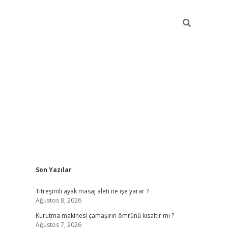
Sidebar
Son Yazılar
ilbet giriş
Titreşimli ayak masaj aleti ne işe yarar ?
Ağustos 8, 2026
Kurutma makinesi çamaşırın ömrünü kısaltır mı ?
Ağustos 7, 2026