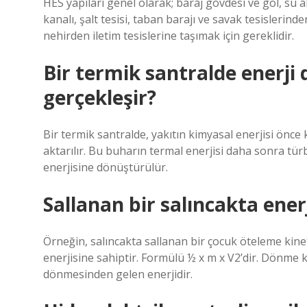
HES yapıları genel olarak; baraj gövdesi ve göl, su alm
kanalı, şalt tesisi, taban barajı ve savak tesislerin
nehirden iletim tesislerine taşımak için gereklidir.
Bir termik santralde enerj
gerçekleşir?
Bir termik santralde, yakıtın kimyasal enerjisi ön
aktarılır. Bu buharın termal enerjisi daha sonra tü
enerjisine dönüştürülür.
Sallanan bir salıncakta ener
Örneğin, salıncakta sallanan bir çocuk öteleme kineti
enerjisine sahiptir. Formülü ½ x m x V2’dir. Dönme ki
dönmesinden gelen enerjidir.