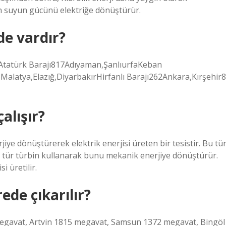
an suyun gücünü elektriğe dönüştürür.
de vardır?
mAtatürk Barajı817Adıyaman,ŞanlıurfaKeban
Malatya,Elazığ,DiyarbakırHirfanlı Barajı262Ankara,Kırşehir8
alışır?
jiye dönüştürerek elektrik enerjisi üreten bir tesistir. Bu tü
bir tür türbin kullanarak bunu mekanik enerjiye dönüştürür.
i üretilir.
ede çıkarılır?
 megavat, Artvin 1815 megavat, Samsun 1372 megavat, Bingöl