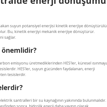
antralde enerji dönüşümü
en akan suyun potansiyel enerjisi kinetik enerjiye dönüştürülü
ur. Bu, kinetik enerjiyi mekanik enerjiye dönüştürür.
i sağlar.
n önemlidir?
Karbon emisyonu üretmediklerinden HES’ler, küresel ısınmay
esislerdir. HES’ler, suyun gücünden faydalanan, enerji
ten tesislerdir.
elerdir?
lektrik santralleri bir su kaynağının yakınında bulunmalıdır.
keşfinden sonra, hidrolik enerji daha yaygın olarak