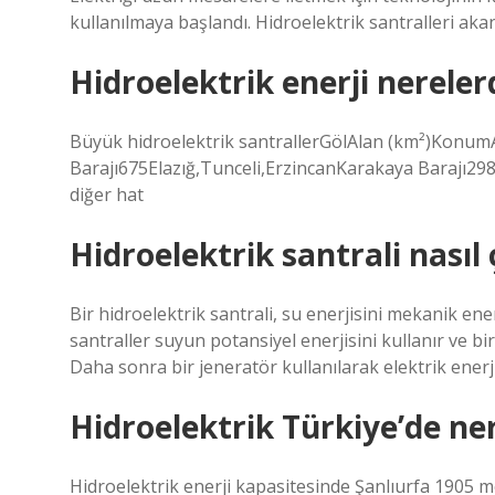
kullanılmaya başlandı. Hidroelektrik santralleri ak
Hidroelektrik enerji nereler
Büyük hidroelektrik santrallerGölAlan (km²)Konu
Barajı675Elazığ,Tunceli,ErzincanKarakaya Barajı298
diğer hat
Hidroelektrik santrali nasıl ç
Bir hidroelektrik santrali, su enerjisini mekanik ener
santraller suyun potansiyel enerjisini kullanır ve 
Daha sonra bir jeneratör kullanılarak elektrik enerjis
Hidroelektrik Türkiye’de ner
Hidroelektrik enerji kapasitesinde Şanlıurfa 1905