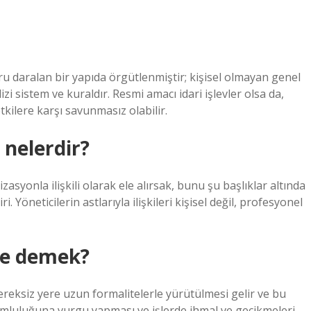
u daralan bir yapıda örgütlenmiştir; kişisel olmayan genel
zi sistem ve kuraldır. Resmi amacı idari işlevler olsa da,
ilere karşı savunmasız olabilir.
 nelerdir?
syonla ilişkili olarak ele alırsak, bunu şu başlıklar altında
. Yöneticilerin astlarıyla ilişkileri kişisel değil, profesyonel
 ne demek?
ereksiz yere uzun formalitelerle yürütülmesi gelir ve bu
umluluğuna vurgu yapması ve işlerde ihmal ve gecikmeleri