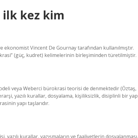
ilk kez kim
 ve ekonomist Vincent De Gournay tarafından kullanılmıştır.
si” (güç, kudret) kelimelerinin birleşiminden türetilmiştir.
eli veya Weberci bürokrasi teorisi de denmektedir (Öztaş,
şi, yazılı kurallar, dosyalama, kişiliksizlik, disiplinli bir yap
sinin yapı taşlarıdır.
, yazılı kurallar, yazışmaların ve faaliyetlerin dosyalanması