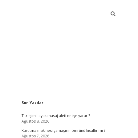
Sidebar
Son Yazılar
ilbet giriş
Titreşimli ayak masaj aleti ne işe yarar ?
Ağustos 8, 2026
Kurutma makinesi çamaşırın ömrünü kısaltır mı ?
Ağustos 7, 2026