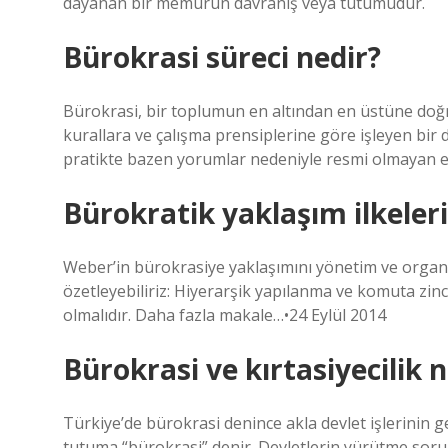
dayanan bir memurun davranış veya tutumudur.
Bürokrasi süreci nedir?
Bürokrasi, bir toplumun en altından en üstüne doğr
kurallara ve çalışma prensiplerine göre işleyen bir di
pratikte bazen yorumlar nedeniyle resmi olmayan etk
Bürokratik yaklaşım ilkeleri
Weber’in bürokrasiye yaklaşımını yönetim ve organiza
özetleyebiliriz: Hiyerarşik yapılanma ve komuta zinciri
olmalıdır. Daha fazla makale…•24 Eylül 2014
Bürokrasi ve kırtasiyecilik
Türkiye’de bürokrasi denince akla devlet işlerinin g
tutuma “bürokrasi” denir. Devletlerin yürütme sor