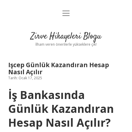
menüyü
Anasayfa
aç
Gizlilik Politikası
Zirve Hikayeleri Blogu
Yasal Uyarı
İlham veren önerilerle yükseklere çık!
Hakkımızda
Işcep Günlük Kazandıran Hesap
Nasıl Açılır
Tarih: Ocak 17, 2025
İş Bankasında
Günlük Kazandıran
Hesap Nasıl Açılır?