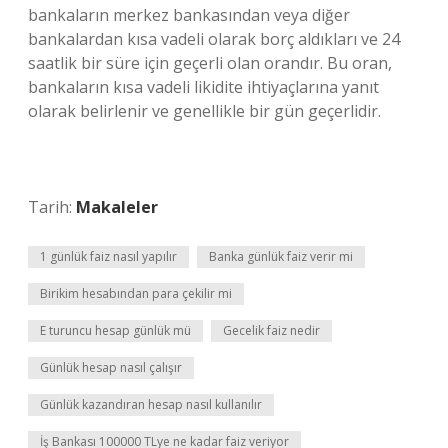
bankaların merkez bankasından veya diğer
bankalardan kısa vadeli olarak borç aldıkları ve 24
saatlik bir süre için geçerli olan orandır. Bu oran,
bankaların kısa vadeli likidite ihtiyaçlarına yanıt
olarak belirlenir ve genellikle bir gün geçerlidir.
Tarih:
Makaleler
1 günlük faiz nasıl yapılır
Banka günlük faiz verir mi
Birikim hesabından para çekilir mi
E turuncu hesap günlük mü
Gecelik faiz nedir
Günlük hesap nasıl çalışır
Günlük kazandıran hesap nasıl kullanılır
İş Bankası 100000 TLye ne kadar faiz veriyor