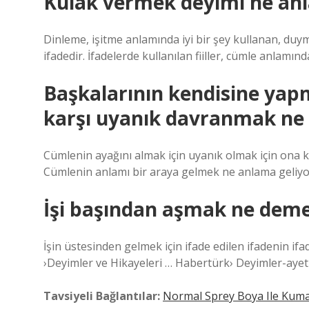
Kulak vermek deyimi ne anl
Dinleme, işitme anlamında iyi bir şey kullanan, duy
ifadedir. İfadelerde kullanılan fiiller, cümle anlamın
Başkalarının kendisine yap
karşı uyanık davranmak ne
Cümlenin ayağını almak için uyanık olmak için ona ka
Cümlenin anlamı bir araya gelmek ne anlama geliyor?
İşi başından aşmak ne dem
İşin üstesinden gelmek için ifade edilen ifadenin if
›Deyimler ve Hikayeleri … Habertürk› Deyimler-ayet 
Tavsiyeli Bağlantılar:
Normal Sprey Boya Ile Kuma