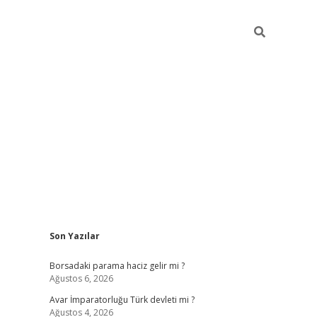
Sidebar
Son Yazılar
ilbet giriş
Borsadaki parama haciz gelir mi ?
Ağustos 6, 2026
Avar İmparatorluğu Türk devleti mi ?
Ağustos 4, 2026