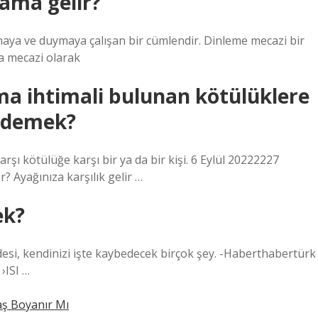
ama gelir?
maya ve duymaya çalışan bir cümlendir. Dinleme mecazi bir
da mecazi olarak
ma ihtimali bulunan kötülüklere
 demek?
rşı kötülüğe karşı bir ya da bir kişi. 6 Eylül 20222227
 Ayağınıza karşılık gelir …
ek?
adesi, kendinizi işte kaybedecek birçok şey. -Haberthabertürk
›ISI …
ş Boyanır Mı