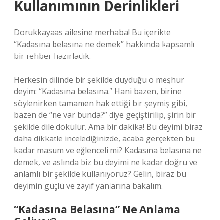
Kullanımının Derinlikleri
Dorukkayaas ailesine merhaba! Bu içerikte
“Kadasına belasına ne demek” hakkında kapsamlı
bir rehber hazırladık.
Herkesin dilinde bir şekilde duyduğu o meşhur
deyim: “Kadasına belasına.” Hani bazen, birine
söylenirken tamamen hak ettiği bir şeymiş gibi,
bazen de “ne var bunda?” diye geçiştirilip, şirin bir
şekilde dile dökülür. Ama bir dakika! Bu deyimi biraz
daha dikkatle incelediğinizde, acaba gerçekten bu
kadar masum ve eğlenceli mi? Kadasına belasına ne
demek, ve aslında biz bu deyimi ne kadar doğru ve
anlamlı bir şekilde kullanıyoruz? Gelin, biraz bu
deyimin güçlü ve zayıf yanlarına bakalım.
“Kadasına Belasına” Ne Anlama