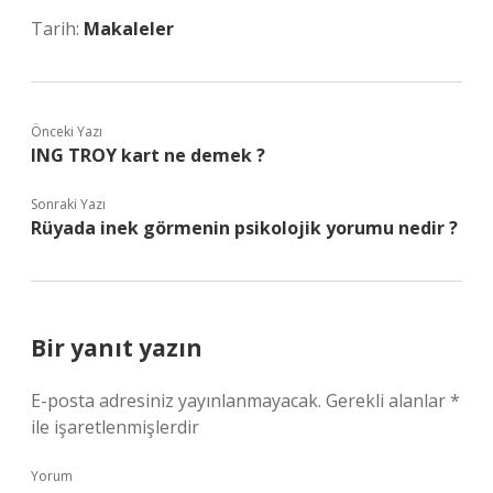
Tarih:
Makaleler
Önceki Yazı
ING TROY kart ne demek ?
Sonraki Yazı
Rüyada inek görmenin psikolojik yorumu nedir ?
Bir yanıt yazın
E-posta adresiniz yayınlanmayacak.
Gerekli alanlar
*
ile işaretlenmişlerdir
Yorum