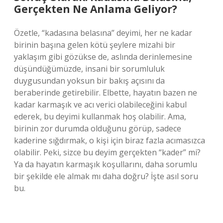
Gerçekten Ne Anlama Geliyor?
Özetle, “kadasına belasına” deyimi, her ne kadar
birinin başına gelen kötü şeylere mizahi bir
yaklaşım gibi gözükse de, aslında derinlemesine
düşündüğümüzde, insani bir sorumluluk
duygusundan yoksun bir bakış açısını da
beraberinde getirebilir. Elbette, hayatın bazen ne
kadar karmaşık ve acı verici olabileceğini kabul
ederek, bu deyimi kullanmak hoş olabilir. Ama,
birinin zor durumda olduğunu görüp, sadece
kaderine sığdırmak, o kişi için biraz fazla acımasızca
olabilir. Peki, sizce bu deyim gerçekten “kader” mi?
Ya da hayatın karmaşık koşullarını, daha sorumlu
bir şekilde ele almak mı daha doğru? İşte asıl soru
bu.