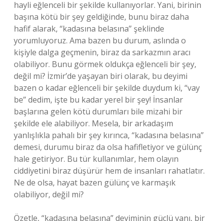
hayli eğlenceli bir şekilde kullanıyorlar. Yani, birinin
başına kötü bir şey geldiğinde, bunu biraz daha
hafif alarak, “kadasına belasına” şeklinde
yorumluyoruz. Ama bazen bu durum, aslında o
kişiyle dalga geçmenin, biraz da sarkazmın aracı
olabiliyor. Bunu görmek oldukça eğlenceli bir şey,
değil mi? İzmir’de yaşayan biri olarak, bu deyimi
bazen o kadar eğlenceli bir şekilde duydum ki, “vay
be” dedim, işte bu kadar yerel bir şey! İnsanlar
başlarına gelen kötü durumları bile mizahi bir
şekilde ele alabiliyor. Mesela, bir arkadaşım
yanlışlıkla pahalı bir şey kırınca, “kadasına belasına”
demesi, durumu biraz da olsa hafifletiyor ve gülünç
hale getiriyor. Bu tür kullanımlar, hem olayın
ciddiyetini biraz düşürür hem de insanları rahatlatır.
Ne de olsa, hayat bazen gülünç ve karmaşık
olabiliyor, değil mi?
Özetle, “kadasına belasına” deyiminin güçlü yanı, bir