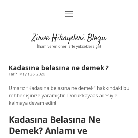
menüyü
Anasayfa
aç
Gizlilik Politikası
Zirve Hikayeleri Blogu
Yasal Uyarı
İlham veren önerilerle yükseklere çık!
Hakkımızda
Kadasına belasına ne demek ?
Tarih: Mayıs 26, 2026
Umarız “Kadasına belasına ne demek” hakkındaki bu
rehber işinize yaramıştır. Dorukkayaas ailesiyle
kalmaya devam edin!
Kadasına Belasına Ne
Demek? Anlamı ve