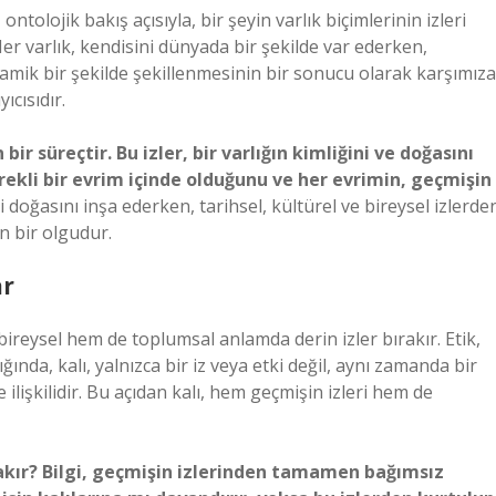
ı, ontolojik bakış açısıyla, bir şeyin varlık biçimlerinin izleri
Her varlık, kendisini dünyada bir şekilde var ederken,
dinamik bir şekilde şekillenmesinin bir sonucu olarak karşımıza
ıcısıdır.
ir süreçtir. Bu izler, bir varlığın kimliğini ve doğasını
ürekli bir evrim içinde olduğunu ve her evrimin, geçmişin
i doğasını inşa ederken, tarihsel, kültürel ve bireysel izlerde
an bir olgudur.
ar
bireysel hem de toplumsal anlamda derin izler bırakır. Etik,
ğında, kalı, yalnızca bir iz veya etki değil, aynı zamanda bir
 ilişkilidir. Bu açıdan kalı, hem geçmişin izleri hem de
ırakır? Bilgi, geçmişin izlerinden tamamen bağımsız