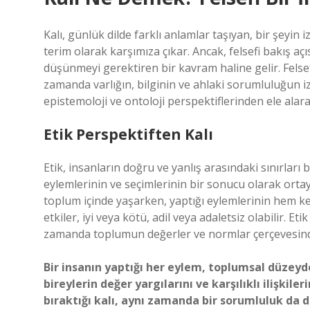
Kalı, günlük dilde farklı anlamlar taşıyan, bir şeyin iz
terim olarak karşımıza çıkar. Ancak, felsefi bakış açıs
düşünmeyi gerektiren bir kavram haline gelir. Felsefe
zamanda varlığın, bilginin ve ahlaki sorumluluğun izl
epistemoloji ve ontoloji perspektiflerinden ele ala
Etik Perspektiften Kalı
Etik, insanların doğru ve yanlış arasındaki sınırları b
eylemlerinin ve seçimlerinin bir sonucu olarak ortaya ç
toplum içinde yaşarken, yaptığı eylemlerinin hem ken
etkiler, iyi veya kötü, adil veya adaletsiz olabilir. Et
zamanda toplumun değerler ve normlar çerçevesinde 
Bir insanın yaptığı her eylem, toplumsal düzeyde 
bireylerin değer yargılarını ve karşılıklı ilişkile
bıraktığı kalı, aynı zamanda bir sorumluluk da 