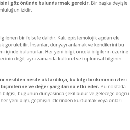
kisini göz önünde bulundurmak gerekir.
Bir başka deyişle,
luluğun izidir.
lgilenen bir felsefe dalıdır. Kalı, epistemolojik açıdan ele
rak görülebilir. İnsanlar, dünyayı anlamak ve kendilerini bu
i içinde bulunurlar. Her yeni bilgi, önceki bilgilerin üzerine
recinin değil, aynı zamanda kültürel ve toplumsal bilginin
i nesilden nesile aktardıkça, bu bilgi birikiminin izleri
biçimlerine ve değer yargılarına etki eder.
Bu noktada
işin bilgisi, bugünün dünyasında şekil bulur ve geleceğe doğru
n, her yeni bilgi, geçmişin izlerinden kurtulmak veya onları