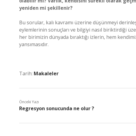
olabilir mi? Varlık, kendisini sürekli olarak geç
yeniden mi şekillenir?
Bu sorular, kalı kavramı üzerine düşünmeyi derinl
eylemlerinin sonuçları ve bilgiyi nasıl biriktirdiği ü
her birimizin dünyada bıraktığı izlerin, hem kendim
yansımasıdır.
Tarih:
Makaleler
Önceki Yazı
Regresyon sonucunda ne olur ?