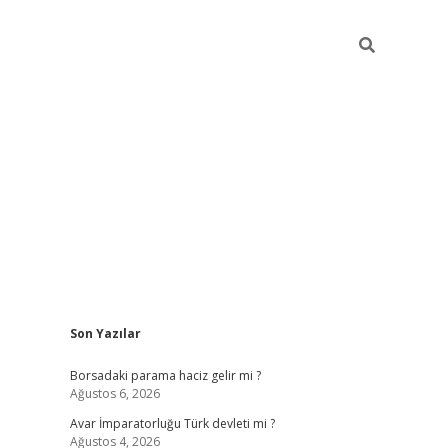
Sidebar
Son Yazılar
ilbet giriş
Borsadaki parama haciz gelir mi ?
Ağustos 6, 2026
Avar İmparatorluğu Türk devleti mi ?
Ağustos 4, 2026