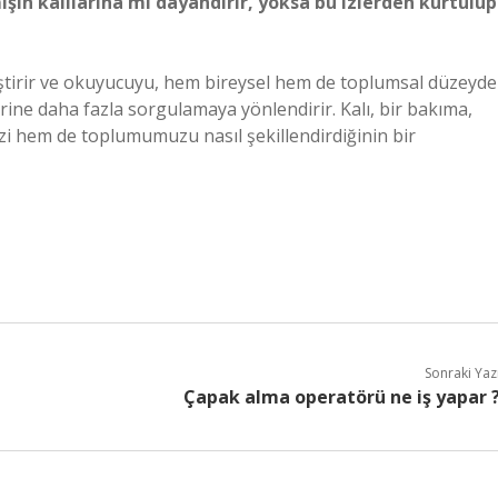
mişin kalılarına mı dayandırır, yoksa bu izlerden kurtulup
eştirir ve okuyucuyu, hem bireysel hem de toplumsal düzeyde
zerine daha fazla sorgulamaya yönlendirir. Kalı, bir bakıma,
izi hem de toplumumuzu nasıl şekillendirdiğinin bir
Sonraki Yaz
Çapak alma operatörü ne iş yapar 