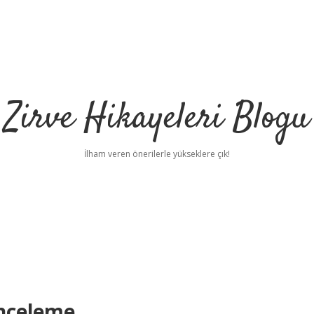
Zirve Hikayeleri Blogu
İlham veren önerilerle yükseklere çık!
İnceleme