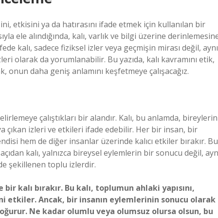
ini, etkisini ya da hatırasını ifade etmek için kullanılan bir
ıyla ele alındığında, kalı, varlık ve bilgi üzerine derinlemesin
de kalı, sadece fiziksel izler veya geçmişin mirası değil, aynı
eri olarak da yorumlanabilir. Bu yazıda, kalı kavramını etik,
rak, onun daha geniş anlamını keşfetmeye çalışacağız.
elirlemeye çalıştıkları bir alandır. Kalı, bu anlamda, bireylerin
ıkan izleri ve etkileri ifade edebilir. Her bir insan, bir
disi hem de diğer insanlar üzerinde kalıcı etkiler bırakır. Bu
ik açıdan kalı, yalnızca bireysel eylemlerin bir sonucu değil, ayn
şekillenen toplu izlerdir.
bir kalı bırakır. Bu kalı, toplumun ahlaki yapısını,
rini etkiler. Ancak, bir insanın eylemlerinin sonucu olarak
doğurur. Ne kadar olumlu veya olumsuz olursa olsun, bu