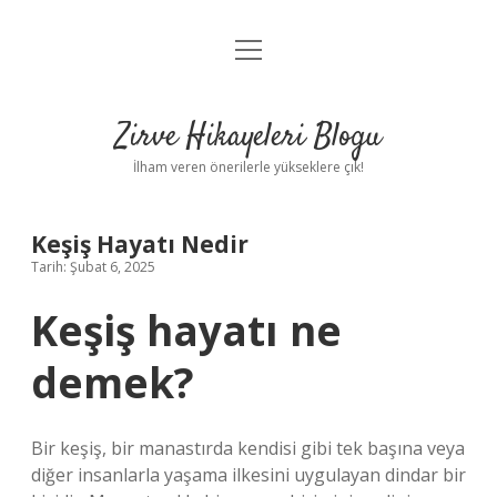
menüyü
Anasayfa
aç
Gizlilik Politikası
Zirve Hikayeleri Blogu
Yasal Uyarı
İlham veren önerilerle yükseklere çık!
Hakkımızda
Keşiş Hayatı Nedir
Tarih: Şubat 6, 2025
Keşiş hayatı ne
demek?
Bir keşiş, bir manastırda kendisi gibi tek başına veya
diğer insanlarla yaşama ilkesini uygulayan dindar bir