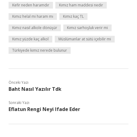
Kefir neden haramdır
Kımız ham maddesi nedir
Kımız helal mi haram mı
Kımız kaç TL
Kımız nasıl alkole dönüşür
Kımız sarhoşluk verir mi
Kımız yüzde kaç alkol
Müslümanlar at sütü içebilir mi
Türkiyede kımız nerede bulunur
Önceki Yazı
Baht Nasıl Yazılır Tdk
Sonraki Yazı
Eflatun Rengi Neyi Ifade Eder