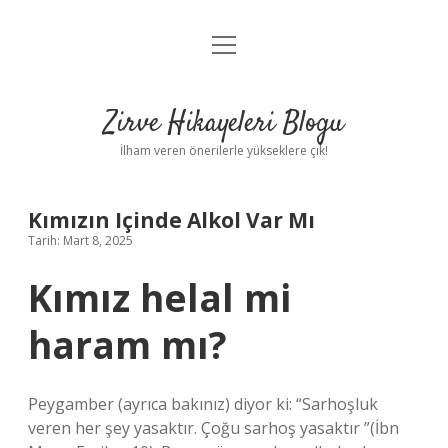
menüyü
Anasayfa
aç
Gizlilik Politikası
Zirve Hikayeleri Blogu
Yasal Uyarı
İlham veren önerilerle yükseklere çık!
Hakkımızda
Kımızın Içinde Alkol Var Mı
Tarih: Mart 8, 2025
Kımız helal mi
haram mı?
Peygamber (ayrıca bakınız) diyor ki: “Sarhoşluk
veren her şey yasaktır. Çoğu sarhoş yasaktır ”(İbn