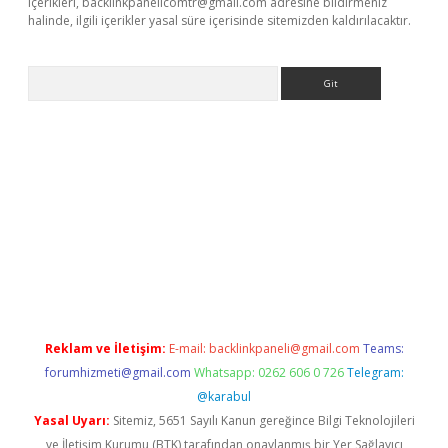
içerikleri,
backlinkpanelicomtr@gmail.com
adresine bildirmeniz
halinde, ilgili içerikler yasal süre içerisinde sitemizden kaldırılacaktır.
Arama
 giriş
Reklam ve İletişim:
E-mail:
backlinkpaneli@gmail.com
Teams:
forumhizmeti@gmail.com
Whatsapp: 0262 606 0 726
Telegram:
@karabul
Yasal Uyarı:
Sitemiz, 5651 Sayılı Kanun gereğince Bilgi Teknolojileri
ve İletişim Kurumu (BTK) tarafından onaylanmış bir Yer Sağlayıcı