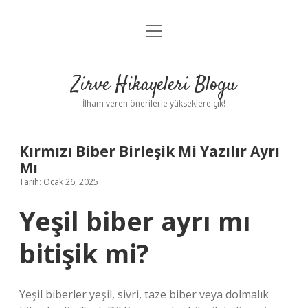
menüyü
Anasayfa
aç
Gizlilik Politikası
Zirve Hikayeleri Blogu
Yasal Uyarı
İlham veren önerilerle yükseklere çık!
Hakkımızda
Kırmızı Biber Birleşik Mi Yazılır Ayrı
Mı
Tarih: Ocak 26, 2025
Yeşil biber ayrı mı
bitişik mi?
Yeşil biberler yeşil, sivri, taze biber veya dolmalık