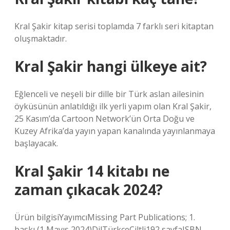
Kral Şakir kitap serisi toplamda 7 farklı seri kitaptan
oluşmaktadır.
Kral Şakir hangi ülkeye ait?
Eğlenceli ve neşeli bir dille bir Türk aslan ailesinin
öyküsünün anlatıldığı ilk yerli yapım olan Kral Şakir,
25 Kasım’da Cartoon Network’ün Orta Doğu ve
Kuzey Afrika’da yayın yapan kanalında yayınlanmaya
başlayacak.
Kral Şakir 14 kitabı ne
zaman çıkacak 2024?
Ürün bilgisiYayımcı‎Missing Part Publications; 1.
baskı (1 Mayıs 2024)Dil‎TürkçeCiltli‎192 sayfaISBN-