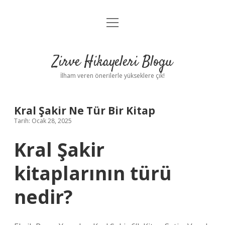
menüyü
Anasayfa
aç
Gizlilik Politikası
Zirve Hikayeleri Blogu
Yasal Uyarı
İlham veren önerilerle yükseklere çık!
Hakkımızda
Kral Şakir Ne Tür Bir Kitap
Tarih: Ocak 28, 2025
Kral Şakir
kitaplarının türü
nedir?