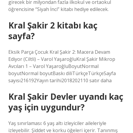
girecek bir milyondan fazla ilkokul ve ortaokul
öğrencisine “Siyah İnci” kitabı hediye edilecek.
Kral Şakir 2 kitabı kaç
sayfa?
Eksik Parça Çocuk Kral Şakir 2: Macera Devam
Ediyor (Ciltli) – Varol YaşaroğluKral Şakir Mikrop
Avcıları 1 – Varol YaşaroğluBoyutNormal
boyutNormal boyutBaskı diliTürkçeTürkçeSayfa
sayısı216192Yayın tarihi2018202110 satır daha
Kral Şakir Devler uyandı kaç
yaş için uygundur?
Yaş sınırlaması: 6 yaş altı izleyiciler aileleriyle
izleyebilir. Şiddet ve korku öğeleri içerir. Tanınmış