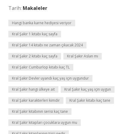
Tarih:
Makaleler
Hangi banka karne hediyesi veriyor
Kral Şakir 1 kitabı kaç sayfa
Kral Şakir 14 kitabı ne zaman çıkacak 2024
Kral Şakir 2 kitabı kaç sayfa
Kral Şakir Aslan mı
Kral Şakir Cumburlop kitabı kaç TL
Kral Şakir Devler uyandı kaç yaş için uygundur
Kral Şakir hangi ülkeye ait
Kral Şakir kaç yaş için uygun
Kral Şakir karakterleri kimdir
Kral Şakir kitabı kaç tane
Kral Şakir kitabının serisi kaç tane
Kral Şakir kitapları çocuklara uygun mu
Kral Şakir kitaplarının türü nedir