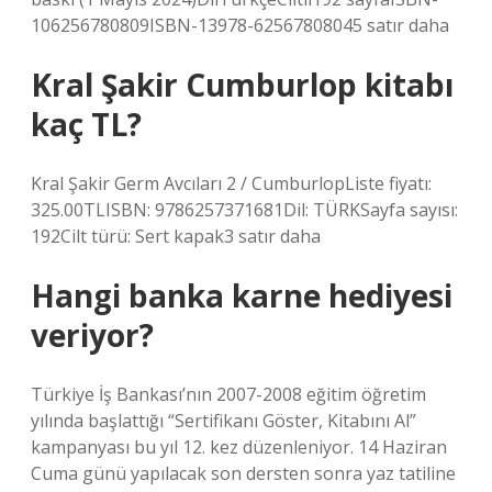
10‎6256780809ISBN-13‎978-62567808045 satır daha
Kral Şakir Cumburlop kitabı
kaç TL?
Kral Şakir Germ Avcıları 2 / CumburlopListe fiyatı:
325.00TLISBN: 9786257371681Dil: TÜRKSayfa sayısı:
192Cilt türü: Sert kapak3 satır daha
Hangi banka karne hediyesi
veriyor?
Türkiye İş Bankası’nın 2007-2008 eğitim öğretim
yılında başlattığı “Sertifikanı Göster, Kitabını Al”
kampanyası bu yıl 12. kez düzenleniyor. 14 Haziran
Cuma günü yapılacak son dersten sonra yaz tatiline