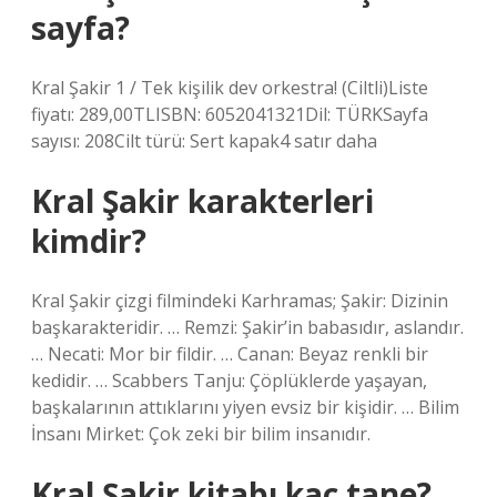
sayfa?
Kral Şakir 1 / Tek kişilik dev orkestra! (Ciltli)Liste
fiyatı: 289,00TLISBN: 6052041321Dil: TÜRKSayfa
sayısı: 208Cilt türü: Sert kapak4 satır daha
Kral Şakir karakterleri
kimdir?
Kral Şakir çizgi filmindeki Karhramas; Şakir: Dizinin
başkarakteridir. … Remzi: Şakir’in babasıdır, aslandır.
… Necati: Mor bir fildir. … Canan: Beyaz renkli bir
kedidir. … Scabbers Tanju: Çöplüklerde yaşayan,
başkalarının attıklarını yiyen evsiz bir kişidir. … Bilim
İnsanı Mirket: Çok zeki bir bilim insanıdır.
Kral Şakir kitabı kaç tane?