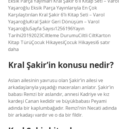
Eksik Parça Yayınları Kral Şakir 6’lı Kitap Seti – Varol
Yaşaroğlu Eksik Parça Yayınlarıyla En Çok
Karşılaştırılan Kral Şakir 6’lı Kitap Seti – Varol
YaşaroğluKral Şakir Geri Dönüşüm – Varol
YaşaroğluSayfa Sayısı1256196Yayın
Tarihi20192023Ciltleme DurumuCiltli CiltKarton
Kitap TürüÇocuk HikayesiÇocuk Hikayesi6 satır
daha
Kral Şakir’in konusu nedir?
Aslan ailesinin yavrusu olan Şakir’in ailesi ve
arkadaşlarıyla yaşadığı maceraları anlatır. Şakir’in
babası Remzi bir aslandır, annesi Kadriye ve kız
kardeşi Canan kedidir ve büyükbabası Peyami
adında bir kaplumbağadır. Remzi’nin Necati adında
bir arkadaşı vardır ve o da bir fildir.