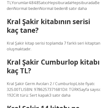
TLYorumlar4.84.8SatıcıHepsiburadaHepsiburadaBe
denNormal bedenNormal beden8 satır daha
Kral Şakir kitabının serisi
kaç tane?
Kral Şakir kitap serisi toplamda 7 farklı seri kitaptan
oluşmaktadır.
Kral Şakir Cumburlop kitabı
kaç TL?
Kral Şakir Germ Avcıları 2 / CumburlopListe fiyatı:
325.00TLISBN: 9786257371681Dil: TÜRKSayfa sayısı:
192Cilt türü: Sert kapak3 satır daha