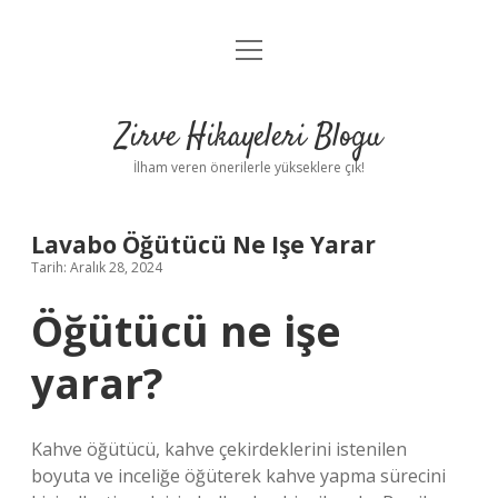
menüyü
Anasayfa
aç
Gizlilik Politikası
Zirve Hikayeleri Blogu
Yasal Uyarı
İlham veren önerilerle yükseklere çık!
Hakkımızda
Lavabo Öğütücü Ne Işe Yarar
Tarih: Aralık 28, 2024
Öğütücü ne işe
yarar?
Kahve öğütücü, kahve çekirdeklerini istenilen
boyuta ve inceliğe öğüterek kahve yapma sürecini