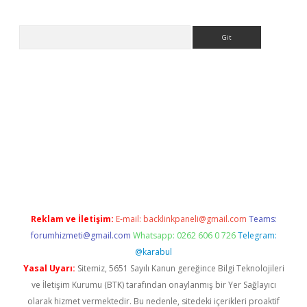
Arama
iş
Reklam ve İletişim:
E-mail:
backlinkpaneli@gmail.com
Teams:
forumhizmeti@gmail.com
Whatsapp: 0262 606 0 726
Telegram:
@karabul
Yasal Uyarı:
Sitemiz, 5651 Sayılı Kanun gereğince Bilgi Teknolojileri
ve İletişim Kurumu (BTK) tarafından onaylanmış bir Yer Sağlayıcı
olarak hizmet vermektedir. Bu nedenle, sitedeki içerikleri proaktif