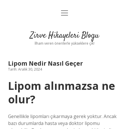
menüyü
Anasayfa
aç
Gizlilik Politikası
Zirve Hikayeleri Blogu
Yasal Uyarı
İlham veren önerilerle yükseklere çık!
Hakkımızda
Lipom Nedir Nasıl Geçer
Tarih: Aralık 30, 2024
Lipom alınmazsa ne
olur?
Genellikle lipomları çıkarmaya gerek yoktur. Ancak
bazı durumlarda hasta veya doktor lipomu