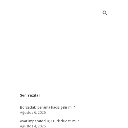
Sidebar
Son Yazılar
ilbet giriş
Borsadaki parama haciz gelir mi ?
Ağustos 6, 2026
Avar İmparatorluğu Türk devleti mi ?
Ağustos 4, 2026