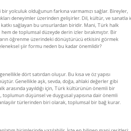
 bir yolculuk olduğunun farkına varmamızı sağlar. Bireyler,
arı deneyimler üzerinden gelişirler. Dil, kültür, ve sanatla i
katkı sağlayan bu unsurlardan biridir. Mani, Türk halk
 hem de toplumsal düzeyde derin izler bırakmıştır. Bir
asların öğrenme üzerindeki dönüştürücü etkisini görmek
 geleneksel şiir formu neden bu kadar önemlidir?
enellikle dört satırdan oluşur. Bu kısa ve öz yapısı
ştür. Genellikle aşk, sevda, doğa, ahlaki değerler gibi
alk arasında yayıldığı için, Türk kültürünün önemli bir
erik, toplumun düşünsel ve duygusal yapısına dair önemli
nlaşılır türlerinden biri olarak, toplumsal bir bağ kurar.
anlatım biçimlerinde yazılabilir. İşte en bilinen mani çeşitleri: