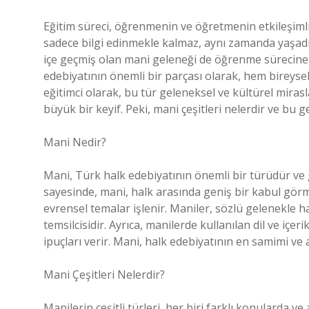
Eğitim süreci, öğrenmenin ve öğretmenin etkileşimli
sadece bilgi edinmekle kalmaz, aynı zamanda yaşadıkl
içe geçmiş olan mani geleneği de öğrenme sürecine 
edebiyatının önemli bir parçası olarak, hem bireysel
eğitimci olarak, bu tür geleneksel ve kültürel mir
büyük bir keyif. Peki, mani çeşitleri nelerdir ve bu
Mani Nedir?
Mani, Türk halk edebiyatının önemli bir türüdür ve g
sayesinde, mani, halk arasında geniş bir kabul görmü
evrensel temalar işlenir. Maniler, sözlü gelenekle h
temsilcisidir. Ayrıca, manilerde kullanılan dil ve iç
ipuçları verir. Mani, halk edebiyatının en samimi ve a
Mani Çeşitleri Nelerdir?
Manilerin çeşitli türleri, her biri farklı konularda ve 