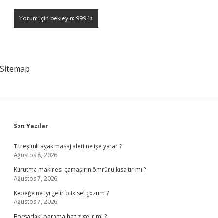
Sitemap
Sidebar
Son Yazılar
Titreşimli ayak masaj aleti ne işe yarar ?
Ağustos 8, 2026
Kurutma makinesi çamaşırın ömrünü kısaltır mı ?
Ağustos 7, 2026
Kepeğe ne iyi gelir bitkisel çözüm ?
Ağustos 7, 2026
Borsadaki parama haciz gelir mi ?