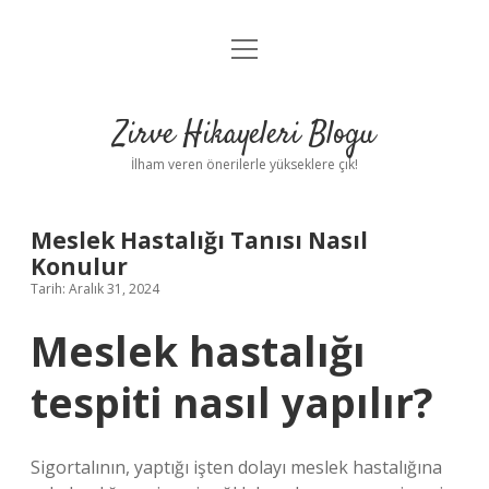
menüyü
Anasayfa
aç
Gizlilik Politikası
Zirve Hikayeleri Blogu
Yasal Uyarı
İlham veren önerilerle yükseklere çık!
Hakkımızda
Meslek Hastalığı Tanısı Nasıl
Konulur
Tarih: Aralık 31, 2024
Meslek hastalığı
tespiti nasıl yapılır?
Sigortalının, yaptığı işten dolayı meslek hastalığına