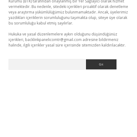
Kurumu (BTK) tarafından onaylanmış bir Yer Sağlayıcı olarak hizmet
vermektedir. Bu nedenle, sitedeki içerikleri proaktif olarak denetleme
veya araştırma yükümlülüğümüz bulunmamaktadır. Ancak, üyelerimiz
yazdıkları içeriklerin sorumluluğunu taşımakta olup, siteye üye olarak
bu sorumluluğu kabul etmiş sayılırlar.
Hukuka ve yasal düzenlemelere aykırı olduğunu düşündüğünüz
içerikleri,
backlinkpanelicomtr@gmail.com
adresine bildirmeniz
halinde, ilgili içerikler yasal süre içerisinde sitemizden kaldırılacaktır.
Arama
lbet giriş