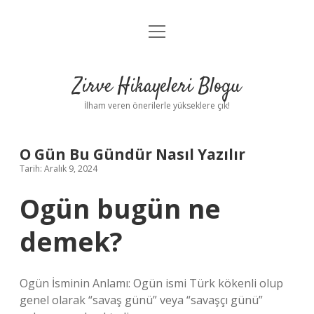
menüyü
Anasayfa
aç
Gizlilik Politikası
Zirve Hikayeleri Blogu
Yasal Uyarı
İlham veren önerilerle yükseklere çık!
Hakkımızda
O Gün Bu Gündür Nasıl Yazılır
Tarih: Aralık 9, 2024
Ogün bugün ne
demek?
Ogün İsminin Anlamı: Ogün ismi Türk kökenli olup
genel olarak “savaş günü” veya “savaşçı günü”