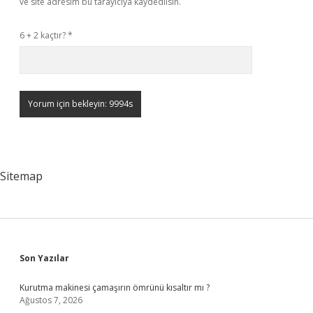
ve site adresim bu tarayıcıya kaydedilsin.
6 + 2 kaçtır?
*
Sitemap
Sidebar
Son Yazılar
Kurutma makinesi çamaşırın ömrünü kısaltır mı ?
Ağustos 7, 2026