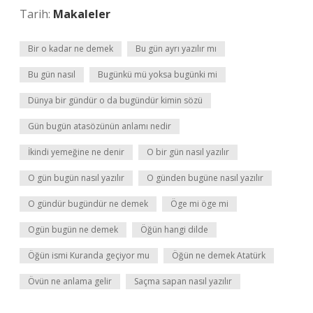
Tarih:
Makaleler
Bir o kadar ne demek
Bu gün ayrı yazılır mı
Bu gün nasıl
Bugünkü mü yoksa bugünki mi
Dünya bir gündür o da bugündür kimin sözü
Gün bugün atasözünün anlamı nedir
İkindi yemeğine ne denir
O bir gün nasıl yazılır
O gün bugün nasıl yazılır
O günden bugüne nasıl yazılır
O gündür bugündür ne demek
Öge mi öge mi
Ogün bugün ne demek
Öğün hangi dilde
Öğün ismi Kuranda geçiyor mu
Öğün ne demek Atatürk
Övün ne anlama gelir
Saçma sapan nasıl yazılır