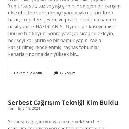
Yumurta, süt, tuz ve yağı çırpın. Homojen bir karışım
elde ettikten sonra kepçe yardımıyla dökün. Krep
hazır, krepi ters çevirin ve pişirin. Cızdırma hamuru
nasıl yapılır? HAZIRLANIŞI. Uygun bir kaseye mısır
unu ve tuz koyun. Sonra yavaşça sıcak su ekleyin,
her şeyi karıştırın ve bir hamur yapın. Yağla
karıştırılmış rendelenmiş haşhaş tohumları,
kenarları normalden yüksek bir…
Cızlama
Devamını okuyun
12 Yorum
Nerenin
Yemeği
Serbest Çağrışım Tekniği Kim Buldu
Tarih: Eylül 18, 2024
Serbest çağrışım yoluyla ne demek? Serbest
çağrışım, terapiste veri sağlayan ve terapinin