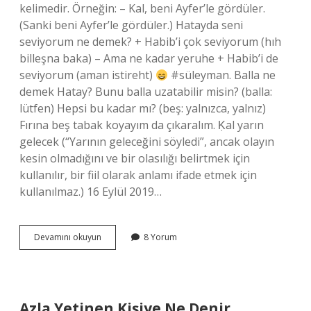
kelimedir. Örneğin: – Kal, beni Ayfer’le gördüler.
(Sanki beni Ayfer’le gördüler.) Hatayda seni
seviyorum ne demek? + Habib’i çok seviyorum (hıh
billeşna baka) – Ama ne kadar yeruhe + Habib’i de
seviyorum (aman istireht)
#süleyman. Balla ne
demek Hatay? Bunu balla uzatabilir misin? (balla:
lütfen) Hepsi bu kadar mı? (beş: yalnızca, yalnız)
Fırına beş tabak koyayım da çıkaralım. Ḳal yarın
gelecek (“Yarının geleceğini söyledi”, ancak olayın
kesin olmadığını ve bir olasılığı belirtmek için
kullanılır, bir fiil olarak anlamı ifade etmek için
kullanılmaz.) 16 Eylül 2019…
Hatayda
Devamını okuyun
8 Yorum
Kal
Ne
Demek
Azla Yetinen Kişiye Ne Denir