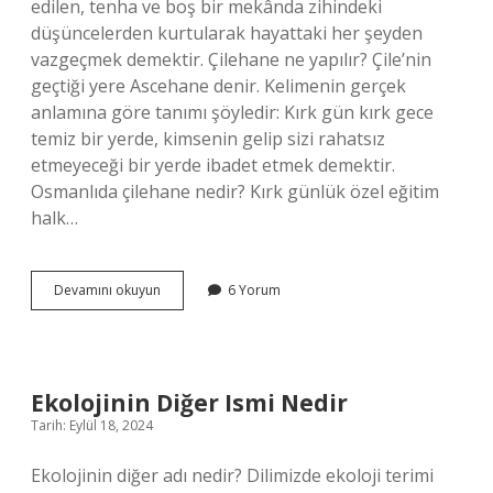
edilen, tenha ve boş bir mekânda zihindeki
düşüncelerden kurtularak hayattaki her şeyden
vazgeçmek demektir. Çilehane ne yapılır? Çile’nin
geçtiği yere Ascehane denir. Kelimenin gerçek
anlamına göre tanımı şöyledir: Kırk gün kırk gece
temiz bir yerde, kimsenin gelip sizi rahatsız
etmeyeceği bir yerde ibadet etmek demektir.
Osmanlıda çilehane nedir? Kırk günlük özel eğitim
halk…
Çilehane
Devamını okuyun
6 Yorum
Nasıl
Bir
Yer
Ekolojinin Diğer Ismi Nedir
Tarih: Eylül 18, 2024
Ekolojinin diğer adı nedir? Dilimizde ekoloji terimi