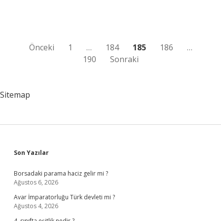
Yazı
Önceki
1
…
184
185
186
…
190
Sonraki
sayfalaması
Sitemap
Sidebar
Son Yazılar
Borsadaki parama haciz gelir mi ?
Ağustos 6, 2026
Avar İmparatorluğu Türk devleti mi ?
Ağustos 4, 2026
4. sınıfta eşitlik nedir ?