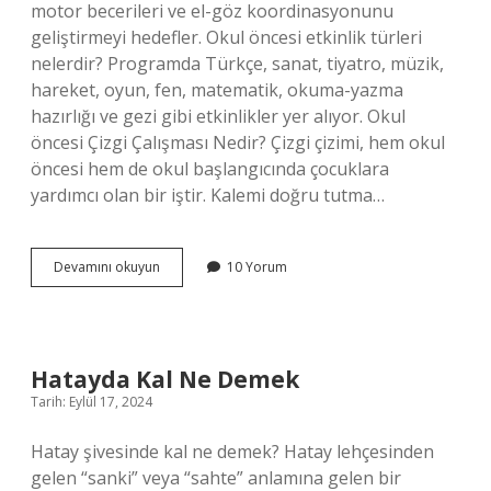
motor becerileri ve el-göz koordinasyonunu
geliştirmeyi hedefler. Okul öncesi etkinlik türleri
nelerdir? Programda Türkçe, sanat, tiyatro, müzik,
hareket, oyun, fen, matematik, okuma-yazma
hazırlığı ve gezi gibi etkinlikler yer alıyor. Okul
öncesi Çizgi Çalışması Nedir? Çizgi çizimi, hem okul
öncesi hem de okul başlangıcında çocuklara
yardımcı olan bir iştir. Kalemi doğru tutma…
Okul
Devamını okuyun
10 Yorum
Öncesi
Çizgi
Çalışması
Hangi
Etkinlik
Hatayda Kal Ne Demek
Türü
Tarih: Eylül 17, 2024
Hatay şivesinde kal ne demek? Hatay lehçesinden
gelen “sanki” veya “sahte” anlamına gelen bir