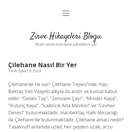
menüyü
Anasayfa
aç
Gizlilik Politikası
Zirve Hikayeleri Blogu
Yasal Uyarı
İlham veren önerilerle yükseklere çık!
Hakkımızda
Zirve
Çilehane Nasıl Bir Yer
Tarih: Eylül 19, 2024
Hikayeleri
Çilehane’de ne var? Çilehane Tepesi’nde; Hacı
Blogu
Bektaş Veli Vilayeti adıyla da anılır ve kutsal kabul
edilir; “Delikli Taş”, “Zemzem Çayı”, “Minder Kaya”,
Yazılar
“Kulunç Kaya”, “kadıncık Ana Mevkisi” ve “Cevher
Deresi” bulunmaktadır. Hacıbektaş Halk Mezarlığı
da Çilehane’de bulunmaktadır. Çilehane amacı nedir?
Tasavvufî anlamda uzlet; her şeyden uzak, arzu