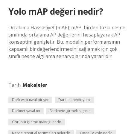
Yolo mAP değeri nedir?
Ortalama Hassasiyet (mAP): mAP, birden fazla nesne
sınıfında ortalama AP değerlerini hesaplayarak AP
konseptini genişletir. Bu, modelin performansının
kapsamlı bir değerlendirmesini sağlamak için çok
sınıflı nesne algılama senaryolarında yararlıdır.
Tarih:
Makaleler
Dark web nasıl bir yer
Darknet nedir yolo
Darknet yasal mı
Darknete girmek suç mu
Görüntü işleme mantığı nedir
Nesne tespit algoritmaları nelerdir
OpenCV yolo nedir