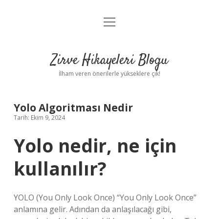
menüyü
Anasayfa
aç
Gizlilik Politikası
Zirve Hikayeleri Blogu
Yasal Uyarı
İlham veren önerilerle yükseklere çık!
Hakkımızda
Yolo Algoritması Nedir
Tarih: Ekim 9, 2024
Yolo nedir, ne için
kullanılır?
YOLO (You Only Look Once) “You Only Look Once”
anlamına gelir. Adından da anlaşılacağı gibi,