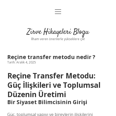
menüyü
Anasayfa
aç
Gizlilik Politikası
Zirve Hikayeleri Blogu
Yasal Uyarı
İlham veren önerilerle yükseklere çık!
Hakkımızda
Reçine transfer metodu nedir ?
Tarih: Aralık 4, 2025
Reçine Transfer Metodu:
Güç İlişkileri ve Toplumsal
Düzenin Üretimi
Bir Siyaset Bilimcisinin Girişi
Güç, toplumsal yapıyı ve bireylerin ilişkilerini