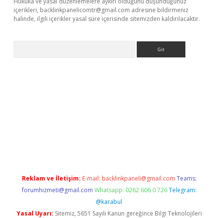
Hukuka ve yasal düzenlemelere aykırı olduğunu düşündüğünüz
içerikleri,
backlinkpanelicomtr@gmail.com
adresine bildirmeniz
halinde, ilgili içerikler yasal süre içerisinde sitemizden kaldırılacaktır.
Arama
giriş
Reklam ve İletişim:
E-mail:
backlinkpaneli@gmail.com
Teams:
forumhizmeti@gmail.com
Whatsapp: 0262 606 0 726
Telegram:
@karabul
Yasal Uyarı:
Sitemiz, 5651 Sayılı Kanun gereğince Bilgi Teknolojileri