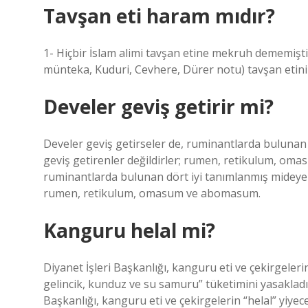
Tavşan eti haram mıdır?
1- Hiçbir İslam alimi tavşan etine mekruh dememiştir
münteka, Kuduri, Cevhere, Dürer notu) tavşan etinin 
Develer geviş getirir mi?
Develer geviş getirseler de, ruminantlarda bulunan 
geviş getirenler değildirler; rumen, retikulum, om
ruminantlarda bulunan dört iyi tanımlanmış mideye sa
rumen, retikulum, omasum ve abomasum.
Kanguru helal mi?
Diyanet İşleri Başkanlığı, kanguru eti ve çekirgeler
gelincik, kunduz ve su samuru” tüketimini yasakladığ
Başkanlığı, kanguru eti ve çekirgelerin “helal” yiye