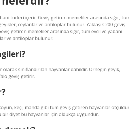
nelerdir?
ani türleri içerir. Geviş getiren memeliler arasında sığır, tü
, geyikler, ceylanlar ve antiloplar bulunur. Yaklaşık 200 geviş
Geviş getiren memeliler arasında sığır, tüm evcil ve yabani
nlar ve antiloplar bulunur.
gileri?
 olarak sınıflandırılan hayvanlar dahildir. Örneğin geyik,
alo geviş getirir.
r?
koyun, keçi, manda gibi tüm geviş getiren hayvanlar otçuldu
lu bir diyet bu hayvanlar için oldukça uygundur.