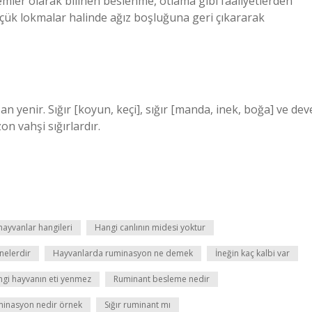
emler olarak bilinen beslenme, otlama gibi faaliyetlerden
çük lokmalar halinde ağız boşluğuna geri çıkararak
an yenir. Sığır [koyun, keçi], sığır [manda, inek, boğa] ve dev
n vahşi sığırlardır.
hayvanlar hangileri
Hangi canlının midesi yoktur
nelerdir
Hayvanlarda ruminasyon ne demek
İneğin kaç kalbi var
gi hayvanın eti yenmez
Ruminant besleme nedir
inasyon nedir örnek
Sığır ruminant mı