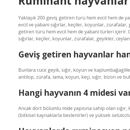
Ruminant hayvanlar 
Yaklaşık 200 geviş getiren türü hem evcil hem de yab
evcil ve yabani sığırlar, keçiler, koyunlar, zürafalar
getiren türü hem evcil hem de yabani türleri içerir. 
sığırlar, keçiler, koyunlar, zürafalar, geyikler, ceyla
Geviş getiren hayvanlar han
Bunlara cüce geyik, sığır, koyun ve kaplumbağagiller
antilop, zürafa, lama, koyun, keçi, sığır, bizon ve buf
Hangi hayvanın 4 midesi va
Ancak dört bölümlü mide yapısına sahip olan sığır, 
(bitkisel kaynaklarla beslenirler) ve yüksek selüloz