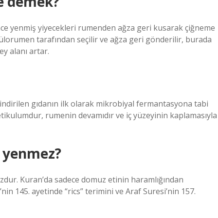
e demek?
önce yenmiş yiyecekleri rumenden ağza geri kusarak çiğneme
ülorumen tarafından seçilir ve ağza geri gönderilir, burada
y alanı artar.
sindirilen gıdanın ilk olarak mikrobiyal fermantasyona tabi
etikulumdur, rumenin devamıdır ve iç yüzeyinin kaplamasıyla
i yenmez?
zdur. Kuran’da sadece domuz etinin haramlığından
in 145. ayetinde “rics” terimini ve Araf Suresi’nin 157.