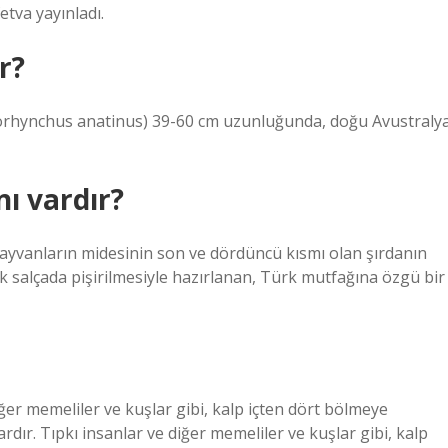
etva yayınladı.
r?
horhynchus anatinus) 39-60 cm uzunluğunda, doğu Avustraly
ı vardır?
hayvanların midesinin son ve dördüncü kısmı olan şırdanın
rek salçada pişirilmesiyle hazırlanan, Türk mutfağına özgü bir
diğer memeliler ve kuşlar gibi, kalp içten dört bölmeye
ardır. Tıpkı insanlar ve diğer memeliler ve kuşlar gibi, kalp