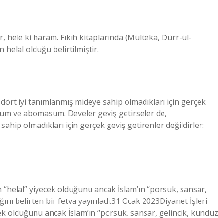
, hele ki haram. Fıkıh kitaplarında (Mülteka, Dürr-ül-
helal olduğu belirtilmiştir.
dört iyi tanımlanmış mideye sahip olmadıkları için gerçek
asum ve abomasum. Develer geviş getirseler de,
hip olmadıkları için gerçek geviş getirenler değildirler:
in “helal” yiyecek olduğunu ancak İslam’ın “porsuk, sansar,
ını belirten bir fetva yayınladı.31 Ocak 2023Diyanet İşleri
cek olduğunu ancak İslam’ın “porsuk, sansar, gelincik, kunduz