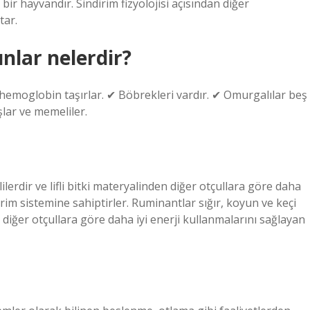
ir hayvandır. Sindirim fizyolojisi açısından diğer
tar.
nlar nelerdir?
 hemoglobin taşırlar. ✔ Böbrekleri vardır. ✔ Omurgalılar beş
şlar ve memeliler.
lerdir ve lifli bitki materyalinden diğer otçullara göre daha
irim sistemine sahiptirler. Ruminantlar sığır, koyun ve keçi
n diğer otçullara göre daha iyi enerji kullanmalarını sağlayan