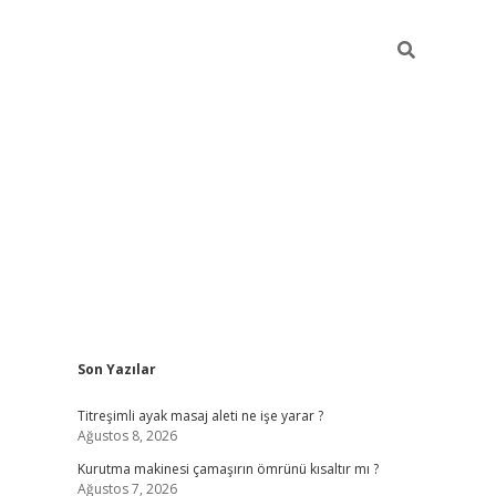
Sidebar
Son Yazılar
ilbet giriş
Titreşimli ayak masaj aleti ne işe yarar ?
Ağustos 8, 2026
Kurutma makinesi çamaşırın ömrünü kısaltır mı ?
Ağustos 7, 2026