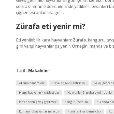
Geviş getirme, hayvanların gün içerisinde aktif dön
sonra dinlenme dönemlerinde yedikleri besinleri kü
çiğnemesi anlamına gelir.
Zürafa eti yenir mi?
Eti yenilebilir kara hayvanları: Zürafa, kanguru, tavş
gibi vahşi hayvanlar da yenir. Örneğin, manda ve bizo
Tarih:
Makaleler
At ruminant mıdır
Develer geviş getirir mi
Geviş getiren 
Hangi hayvanın 4 midesi var
Hayvanlar 5 gruba ayrılır bunlar 
İnek neden geviş getirmez
Kanguru helal mi
Kuranda han
Ruminant hayvanlar nelerdir
Ruminant ne demek tıp
Rum