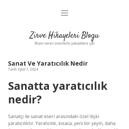
menüyü
Anasayfa
aç
Gizlilik Politikası
Zirve Hikayeleri Blogu
Yasal Uyarı
İlham veren önerilerle yükseklere çık!
Hakkımızda
Sanat Ve Yaratıcılık Nedir
Tarih: Eylül 7, 2024
Sanatta yaratıcılık
nedir?
Sanatçı ile sanat eseri arasındaki özel ilişki
yaratıcılıktır. Yaratıcılık, kısaca, yeni bir şeyin, daha