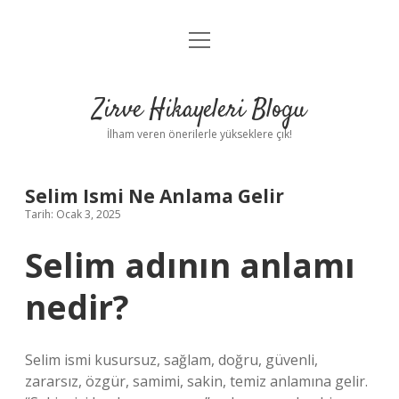
menüyü
Anasayfa
aç
Gizlilik Politikası
Zirve Hikayeleri Blogu
Yasal Uyarı
İlham veren önerilerle yükseklere çık!
Hakkımızda
Selim Ismi Ne Anlama Gelir
Tarih: Ocak 3, 2025
Selim adının anlamı
nedir?
Selim ismi kusursuz, sağlam, doğru, güvenli,
zararsız, özgür, samimi, sakin, temiz anlamına gelir.