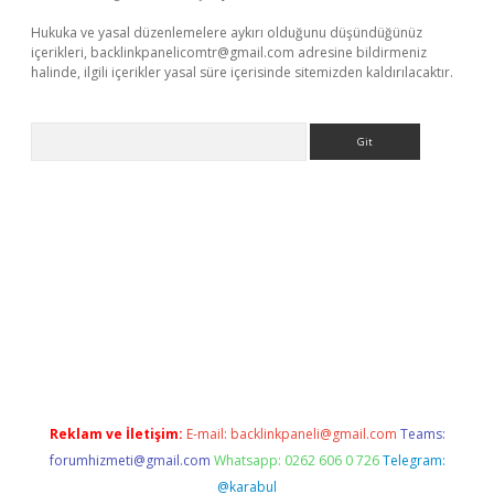
Hukuka ve yasal düzenlemelere aykırı olduğunu düşündüğünüz
içerikleri,
backlinkpanelicomtr@gmail.com
adresine bildirmeniz
halinde, ilgili içerikler yasal süre içerisinde sitemizden kaldırılacaktır.
Arama
riş
Reklam ve İletişim:
E-mail:
backlinkpaneli@gmail.com
Teams:
forumhizmeti@gmail.com
Whatsapp: 0262 606 0 726
Telegram:
@karabul