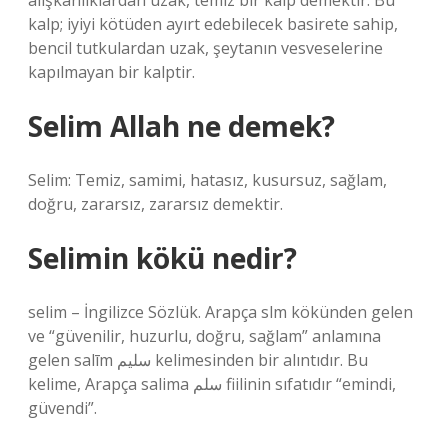
alışkanlıklardan uzak, temiz bir kalp demektir. Bu
kalp; iyiyi kötüden ayırt edebilecek basirete sahip,
bencil tutkulardan uzak, şeytanın vesveselerine
kapılmayan bir kalptir.
Selim Allah ne demek?
Selim: Temiz, samimi, hatasız, kusursuz, sağlam,
doğru, zararsız, zararsız demektir.
Selimin kökü nedir?
selim – İngilizce Sözlük. Arapça slm kökünden gelen
ve “güvenilir, huzurlu, doğru, sağlam” anlamına
gelen salīm سليم kelimesinden bir alıntıdır. Bu
kelime, Arapça salima سلم fiilinin sıfatıdır “emindi,
güvendi”.