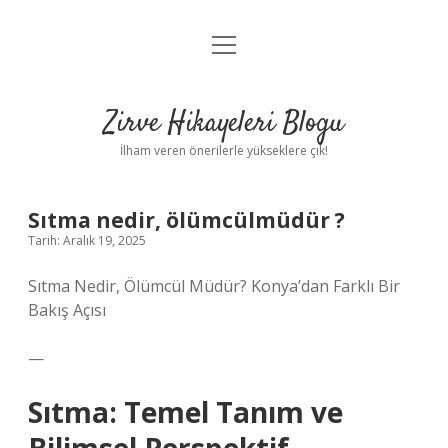
menüyü
Anasayfa
aç
Gizlilik Politikası
Zirve Hikayeleri Blogu
Yasal Uyarı
İlham veren önerilerle yükseklere çık!
Hakkımızda
Sıtma nedir, ölümcülmüdür ?
Tarih: Aralık 19, 2025
Sıtma Nedir, Ölümcül Müdür? Konya’dan Farklı Bir
Bakış Açısı
—
Sıtma: Temel Tanım ve