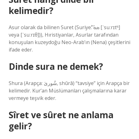
kelimedir?
Asur olarak da bilinen Suret (Suriye: ܣܘͪͬ͝ [ˈsuːrɪtʰ]
veya [ˈsuːrɪθ])), Hıristiyanlar, Asurlar tarafından
konuşulan kuzeydoğu Neo-Arab’ın (Nena) çeşitlerini
ifade eder.
Dinde sura ne demek?
Shura (Arapça: شُورىٰ, shūrā) “tavsiye” için Arapça bir
kelimedir. Kur’an Müslümanları çalışmalarına karar
vermeye teşvik eder.
Sîret ve sûret ne anlama
gelir?