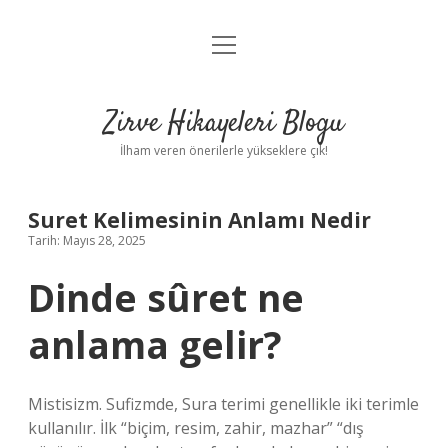
menüyü
Anasayfa
aç
Gizlilik Politikası
Zirve Hikayeleri Blogu
Yasal Uyarı
İlham veren önerilerle yükseklere çık!
Hakkımızda
Suret Kelimesinin Anlamı Nedir
Tarih: Mayıs 28, 2025
Dinde sûret ne
anlama gelir?
Mistisizm. Sufizmde, Sura terimi genellikle iki terimle
kullanılır. İlk “biçim, resim, zahir, mazhar” “dış