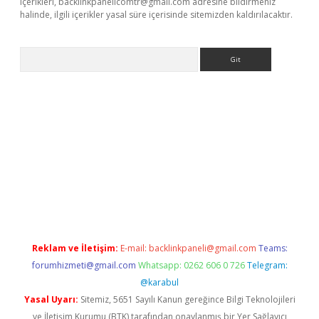
içerikleri,
backlinkpanelicomtr@gmail.com
adresine bildirmeniz
halinde, ilgili içerikler yasal süre içerisinde sitemizden kaldırılacaktır.
Arama
et giriş
Reklam ve İletişim:
E-mail:
backlinkpaneli@gmail.com
Teams:
forumhizmeti@gmail.com
Whatsapp: 0262 606 0 726
Telegram:
@karabul
Yasal Uyarı:
Sitemiz, 5651 Sayılı Kanun gereğince Bilgi Teknolojileri
ve İletişim Kurumu (BTK) tarafından onaylanmış bir Yer Sağlayıcı