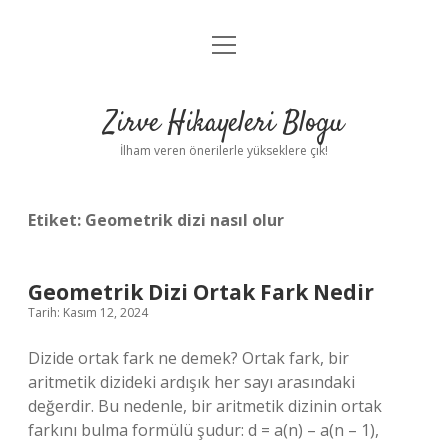
menüyü
Anasayfa
aç
Gizlilik Politikası
Zirve Hikayeleri Blogu
Yasal Uyarı
İlham veren önerilerle yükseklere çık!
Hakkımızda
Etiket:
Geometrik dizi nasıl olur
Geometrik Dizi Ortak Fark Nedir
Tarih: Kasım 12, 2024
Dizide ortak fark ne demek? Ortak fark, bir
aritmetik dizideki ardışık her sayı arasındaki
değerdir. Bu nedenle, bir aritmetik dizinin ortak
farkını bulma formülü şudur: d = a(n) – a(n – 1),