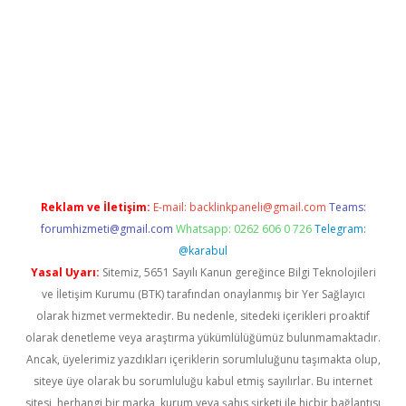
iriş
Reklam ve İletişim:
E-mail:
backlinkpaneli@gmail.com
Teams:
forumhizmeti@gmail.com
Whatsapp: 0262 606 0 726
Telegram:
@karabul
Yasal Uyarı:
Sitemiz, 5651 Sayılı Kanun gereğince Bilgi Teknolojileri
ve İletişim Kurumu (BTK) tarafından onaylanmış bir Yer Sağlayıcı
olarak hizmet vermektedir. Bu nedenle, sitedeki içerikleri proaktif
olarak denetleme veya araştırma yükümlülüğümüz bulunmamaktadır.
Ancak, üyelerimiz yazdıkları içeriklerin sorumluluğunu taşımakta olup,
siteye üye olarak bu sorumluluğu kabul etmiş sayılırlar. Bu internet
sitesi, herhangi bir marka, kurum veya şahıs şirketi ile hiçbir bağlantısı