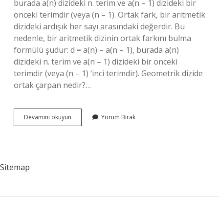
burada a(n) dizideki n. terim ve a(n – 1) dizideki bir
önceki terimdir (veya (n – 1). Ortak fark, bir aritmetik
dizideki ardışık her sayı arasındaki değerdir. Bu
nedenle, bir aritmetik dizinin ortak farkını bulma
formülü şudur: d = a(n) – a(n – 1), burada a(n)
dizideki n. terim ve a(n – 1) dizideki bir önceki
terimdir (veya (n – 1) ‘inci terimdir). Geometrik dizide
ortak çarpan nedir?…
Geometrik
Devamını okuyun
Yorum Bırak
Dizi
Ortak
Fark
Nedir
Sitemap