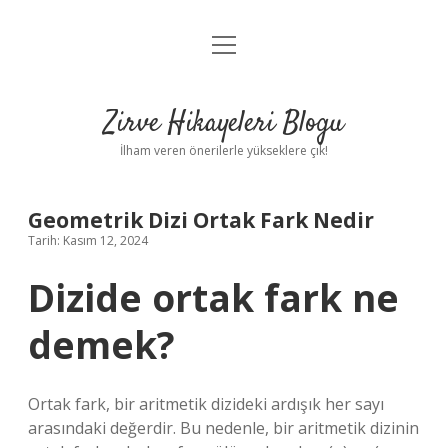
menüyü
Anasayfa
aç
Gizlilik Politikası
Zirve Hikayeleri Blogu
Yasal Uyarı
İlham veren önerilerle yükseklere çık!
Hakkımızda
Geometrik Dizi Ortak Fark Nedir
Tarih: Kasım 12, 2024
Dizide ortak fark ne
demek?
Ortak fark, bir aritmetik dizideki ardışık her sayı
arasındaki değerdir. Bu nedenle, bir aritmetik dizinin