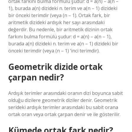
ortak farkını bulma formülü şudur: d = a(n) – a(n –
1), burada a(n) dizideki n. terim ve a(n – 1) dizideki
bir önceki terimdir (veya (n – 1). Ortak fark, bir
aritmetik dizideki ardışık her sayı arasındaki
değerdir. Bu nedenle, bir aritmetik dizinin ortak
farkını bulma formülü şudur: d = a(n) – a(n – 1),
burada a(n) dizideki n. terim ve a(n – 1) dizideki bir
önceki terimdir (veya (n – 1) ‘inci terimdir).
Geometrik dizide ortak
çarpan nedir?
Ardışık terimler arasındaki oranın dizi boyunca sabit
olduğu dizilere geometrik diziler denir. Geometrik
serideki ardışık terimler arasındaki bu sabit orana
ortak oran veya ortak çarpan denir ve ile gösterilir.
Kümede ortak fark nedir?