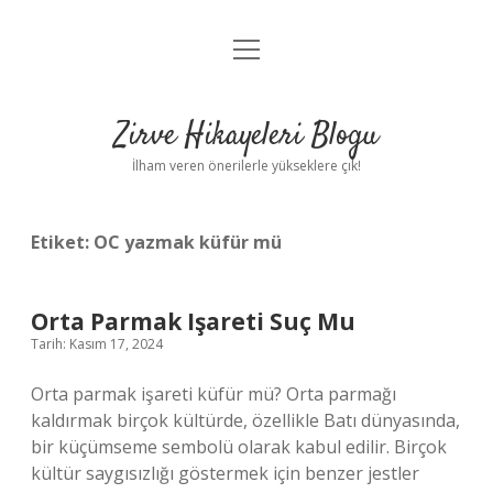
menüyü
Anasayfa
aç
Gizlilik Politikası
Zirve Hikayeleri Blogu
Yasal Uyarı
İlham veren önerilerle yükseklere çık!
Hakkımızda
Etiket:
OC yazmak küfür mü
Orta Parmak Işareti Suç Mu
Tarih: Kasım 17, 2024
Orta parmak işareti küfür mü? Orta parmağı
kaldırmak birçok kültürde, özellikle Batı dünyasında,
bir küçümseme sembolü olarak kabul edilir. Birçok
kültür saygısızlığı göstermek için benzer jestler