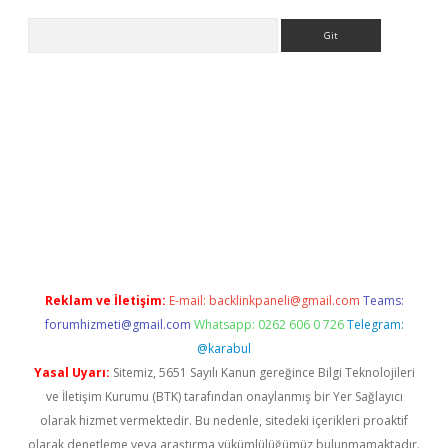
Arama
iriş
Reklam ve İletişim:
E-mail:
backlinkpaneli@gmail.com
Teams:
forumhizmeti@gmail.com
Whatsapp: 0262 606 0 726
Telegram:
@karabul
Yasal Uyarı:
Sitemiz, 5651 Sayılı Kanun gereğince Bilgi Teknolojileri
ve İletişim Kurumu (BTK) tarafından onaylanmış bir Yer Sağlayıcı
olarak hizmet vermektedir. Bu nedenle, sitedeki içerikleri proaktif
olarak denetleme veya araştırma yükümlülüğümüz bulunmamaktadır.