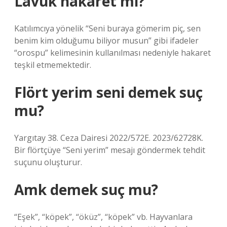
Lavuk hakaret mi?
Katılımcıya yönelik “Seni buraya gömerim piç, sen
benim kim olduğumu biliyor musun” gibi ifadeler
“orospu” kelimesinin kullanılması nedeniyle hakaret
teşkil etmemektedir.
Flört yerim seni demek suç
mu?
Yargıtay 38. Ceza Dairesi 2022/572E. 2023/62728K.
Bir flörtçüye “Seni yerim” mesajı göndermek tehdit
suçunu oluşturur.
Amk demek suç mu?
“Eşek”, “köpek”, “öküz”, “köpek” vb. Hayvanlara