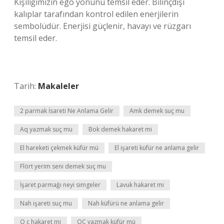
Kişiliğimizin ego yönünü temsil eder. Bilinçdışı
kalıplar tarafından kontrol edilen enerjilerin
sembolüdür. Enerjisi güçlenir, havayı ve rüzgarı
temsil eder.
Tarih:
Makaleler
2 parmak İsareti Ne Anlama Gelir
Amk demek suç mu
Aq yazmak suç mu
Bok demek hakaret mi
El hareketi çekmek küfür mü
El işareti küfür ne anlama gelir
Flört yerim seni demek suç mu
İşaret parmağı neyi simgeler
Lavuk hakaret mi
Nah işareti suç mu
Nah küfürü ne anlama gelir
O ç hakaret mi
OC yazmak küfür mü