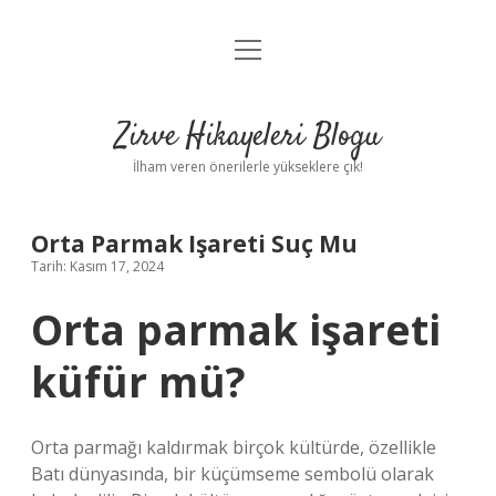
menüyü
Anasayfa
aç
Gizlilik Politikası
Zirve Hikayeleri Blogu
Yasal Uyarı
İlham veren önerilerle yükseklere çık!
Hakkımızda
Orta Parmak Işareti Suç Mu
Tarih: Kasım 17, 2024
Orta parmak işareti
küfür mü?
Orta parmağı kaldırmak birçok kültürde, özellikle
Batı dünyasında, bir küçümseme sembolü olarak