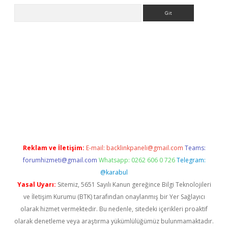
Arama
ş
Reklam ve İletişim:
E-mail:
backlinkpaneli@gmail.com
Teams:
forumhizmeti@gmail.com
Whatsapp: 0262 606 0 726
Telegram:
@karabul
Yasal Uyarı:
Sitemiz, 5651 Sayılı Kanun gereğince Bilgi Teknolojileri
ve İletişim Kurumu (BTK) tarafından onaylanmış bir Yer Sağlayıcı
olarak hizmet vermektedir. Bu nedenle, sitedeki içerikleri proaktif
olarak denetleme veya araştırma yükümlülüğümüz bulunmamaktadır.