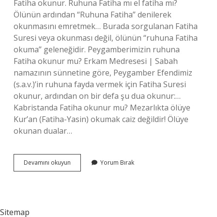
Fatiha okunur. Ruhuna Fatiha mı el fatiha mı?
Ölünün ardından “Ruhuna Fatiha” denilerek
okunmasını emretmek… Burada sorgulanan Fatiha
Suresi veya okunması değil, ölünün “ruhuna Fatiha
okuma” geleneğidir. Peygamberimizin ruhuna
Fatiha okunur mu? Erkam Medresesi | Sabah
namazının sünnetine göre, Peygamber Efendimiz
(s.a.v.)’in ruhuna fayda vermek için Fatiha Suresi
okunur, ardından on bir defa şu dua okunur:…
Kabristanda Fatiha okunur mu? Mezarlıkta ölüye
Kur’an (Fatiha-Yasin) okumak caiz değildir! Ölüye
okunan dualar…
Ölülerin
Devamını okuyun
Yorum Bırak
Ruhuna
Fatiha
Okunur
Mu
Sitemap