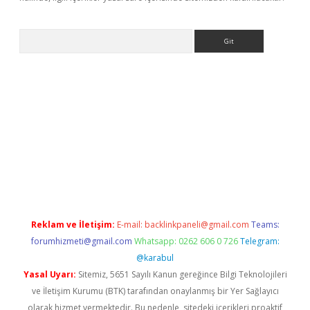
Arama
giriş
Reklam ve İletişim:
E-mail:
backlinkpaneli@gmail.com
Teams:
forumhizmeti@gmail.com
Whatsapp: 0262 606 0 726
Telegram:
@karabul
Yasal Uyarı:
Sitemiz, 5651 Sayılı Kanun gereğince Bilgi Teknolojileri
ve İletişim Kurumu (BTK) tarafından onaylanmış bir Yer Sağlayıcı
olarak hizmet vermektedir. Bu nedenle, sitedeki içerikleri proaktif