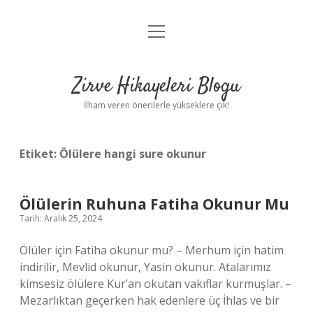
menüyü
Anasayfa
aç
Gizlilik Politikası
Zirve Hikayeleri Blogu
Yasal Uyarı
İlham veren önerilerle yükseklere çık!
Hakkımızda
Etiket:
Ölülere hangi sure okunur
Ölülerin Ruhuna Fatiha Okunur Mu
Tarih: Aralık 25, 2024
Ölüler için Fatiha okunur mu? – Merhum için hatim
indirilir, Mevlid okunur, Yasin okunur. Atalarımız
kimsesiz ölülere Kur’an okutan vakıflar kurmuşlar. –
Mezarlıktan geçerken hak edenlere üç İhlas ve bir