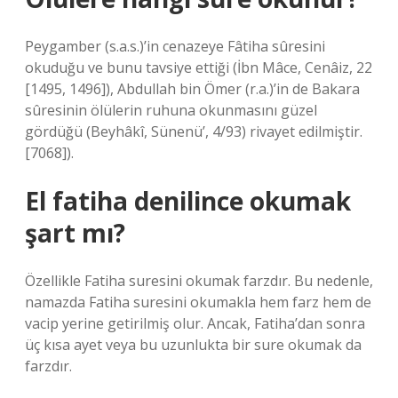
Peygamber (s.a.s.)’in cenazeye Fâtiha sûresini
okuduğu ve bunu tavsiye ettiği (İbn Mâce, Cenâiz, 22
[1495, 1496]), Abdullah bin Ömer (r.a.)’in de Bakara
sûresinin ölülerin ruhuna okunmasını güzel
gördüğü (Beyhâkî, Sünenü’, 4/93) rivayet edilmiştir.
[7068]).
El fatiha denilince okumak
şart mı?
Özellikle Fatiha suresini okumak farzdır. Bu nedenle,
namazda Fatiha suresini okumakla hem farz hem de
vacip yerine getirilmiş olur. Ancak, Fatiha’dan sonra
üç kısa ayet veya bu uzunlukta bir sure okumak da
farzdır.