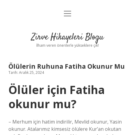
menüyü
Anasayfa
aç
Gizlilik Politikası
Zirve Hikayeleri Blogu
Yasal Uyarı
İlham veren önerilerle yükseklere çık!
Hakkımızda
Ölülerin Ruhuna Fatiha Okunur Mu
Tarih: Aralık 25, 2024
Ölüler için Fatiha
okunur mu?
– Merhum için hatim indirilir, Mevlid okunur, Yasin
okunur. Atalarımız kimsesiz ölülere Kur’an okutan