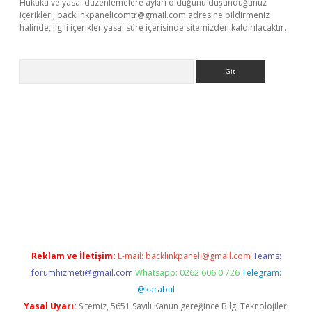
Hukuka ve yasal düzenlemelere aykırı olduğunu düşündüğünüz
içerikleri,
backlinkpanelicomtr@gmail.com
adresine bildirmeniz
halinde, ilgili içerikler yasal süre içerisinde sitemizden kaldırılacaktır.
Arama
ilbet giriş
Reklam ve İletişim:
E-mail:
backlinkpaneli@gmail.com
Teams:
forumhizmeti@gmail.com
Whatsapp: 0262 606 0 726
Telegram:
@karabul
Yasal Uyarı:
Sitemiz, 5651 Sayılı Kanun gereğince Bilgi Teknolojileri