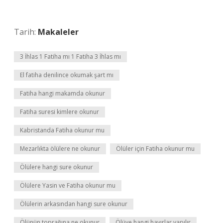
Tarih:
Makaleler
3 İhlas 1 Fatiha mı 1 Fatiha 3 İhlas mı
El fatiha denilince okumak şart mı
Fatiha hangi makamda okunur
Fatiha suresi kimlere okunur
Kabristanda Fatiha okunur mu
Mezarlıkta ölülere ne okunur
Ölüler için Fatiha okunur mu
Ölülere hangi sure okunur
Ölülere Yasin ve Fatiha okunur mu
Ölülerin arkasından hangi sure okunur
Ölünün toprağına ne okunur
Ölüye hangi hayırlar yapılır