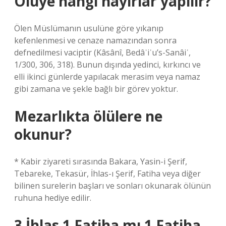
Ölüye hangi hayırlar yapılır?
Ölen Müslümanın usulüne göre yıkanıp
kefenlenmesi ve cenaze namazından sonra
defnedilmesi vaciptir (Kâsânî, Bedâʾiʿu’s-Sanâiʿ,
1/300, 306, 318). Bunun dışında yedinci, kırkıncı ve
elli ikinci günlerde yapılacak merasim veya namaz
gibi zamana ve şekle bağlı bir görev yoktur.
Mezarlıkta ölülere ne
okunur?
* Kabir ziyareti sırasında Bakara, Yasin-i Şerif,
Tebareke, Tekasür, İhlas-ı Şerif, Fatiha veya diğer
bilinen surelerin başları ve sonları okunarak ölünün
ruhuna hediye edilir.
3 İhlas 1 Fatiha mı 1 Fatiha