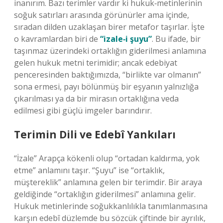
inanırım. Bazı terimler vardır ki hukuk‑metinlerinin
soğuk satırları arasında görünürler ama içinde,
sıradan dilden uzaklaşan birer metafor taşırlar. İşte
o kavramlardan biri de
“izale‑i şuyu”
. Bu ifade, bir
taşınmaz üzerindeki ortaklığın giderilmesi anlamına
gelen hukuk metni terimidir; ancak edebiyat
penceresinden baktığımızda, “birlikte var olmanın”
sona ermesi, payı bölünmüş bir eşyanın yalnızlığa
çıkarılması ya da bir mirasın ortaklığına veda
edilmesi gibi güçlü imgeler barındırır.
Terimin Dili ve Edebî Yankıları
“İzale” Arapça kökenli olup “ortadan kaldırma, yok
etme” anlamını taşır. “Şuyu” ise “ortaklık,
müştereklik” anlamına gelen bir terimdir. Bir araya
geldiğinde “ortaklığın giderilmesi” anlamına gelir.
Hukuk metinlerinde soğukkanlılıkla tanımlanmasına
karşın edebî düzlemde bu sözcük çiftinde bir ayrılık,