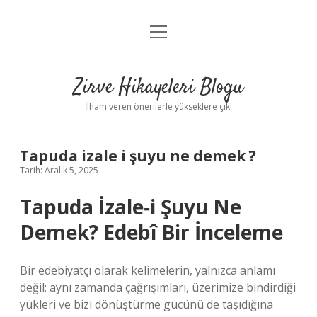
menüyü
Anasayfa
aç
Gizlilik Politikası
Zirve Hikayeleri Blogu
Yasal Uyarı
İlham veren önerilerle yükseklere çık!
Hakkımızda
Tapuda izale i şuyu ne demek ?
Tarih: Aralık 5, 2025
Tapuda
İzale‑i Şuyu
Ne
Demek? Edebî Bir İnceleme
Bir edebiyatçı olarak kelimelerin, yalnızca anlamı
değil; aynı zamanda çağrışımları, üzerimize bindirdiği
yükleri ve bizi dönüştürme gücünü de taşıdığına