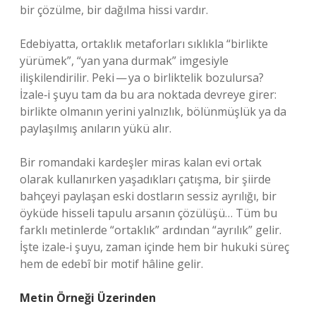
bir çözülme, bir dağılma hissi vardır.
Edebiyatta, ortaklık metaforları sıklıkla “birlikte
yürümek”, “yan yana durmak” imgesiyle
ilişkilendirilir. Peki — ya o birliktelik bozulursa?
İzale‑i şuyu tam da bu ara noktada devreye girer:
birlikte olmanın yerini yalnızlık, bölünmüşlük ya da
paylaşılmış anıların yükü alır.
Bir romandaki kardeşler miras kalan evi ortak
olarak kullanırken yaşadıkları çatışma, bir şiirde
bahçeyi paylaşan eski dostların sessiz ayrılığı, bir
öyküde hisseli tapulu arsanın çözülüşü… Tüm bu
farklı metinlerde “ortaklık” ardından “ayrılık” gelir.
İşte izale‑i şuyu, zaman içinde hem bir hukuki süreç
hem de edebî bir motif hâline gelir.
Metin Örneği Üzerinden