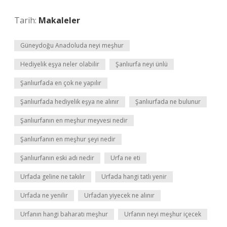
Tarih:
Makaleler
Güneydoğu Anadoluda neyi meşhur
Hediyelik eşya neler olabilir
Şanlıurfa neyi ünlü
Şanlıurfada en çok ne yapılır
Şanlıurfada hediyelik eşya ne alınır
Şanlıurfada ne bulunur
Şanlıurfanın en meşhur meyvesi nedir
Şanlıurfanın en meşhur şeyi nedir
Şanlıurfanın eski adı nedir
Urfa ne eti
Urfada geline ne takılır
Urfada hangi tatlı yenir
Urfada ne yenilir
Urfadan yiyecek ne alınır
Urfanın hangi baharatı meşhur
Urfanın neyi meşhur içecek