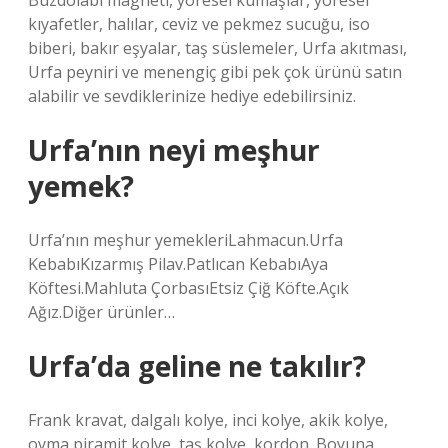
Buzdolabı magneti, yöresel kumaşlar, yöresel
kıyafetler, halılar, ceviz ve pekmez sucuğu, iso
biberi, bakır eşyalar, taş süslemeler, Urfa akıtması,
Urfa peyniri ve menengiç gibi pek çok ürünü satın
alabilir ve sevdiklerinize hediye edebilirsiniz.
Urfa’nın neyi meşhur
yemek?
Urfa’nın meşhur yemekleriLahmacun.Urfa
KebabıKızarmış Pilav.Patlıcan KebabıAya
Köftesi.Mahluta ÇorbasıEtsiz Çiğ Köfte.Açık
Ağız.Diğer ürünler…
Urfa’da geline ne takılır?
Frank kravat, dalgalı kolye, inci kolye, akik kolye,
oyma piramit kolye, taş kolye, kordon. Boyuna