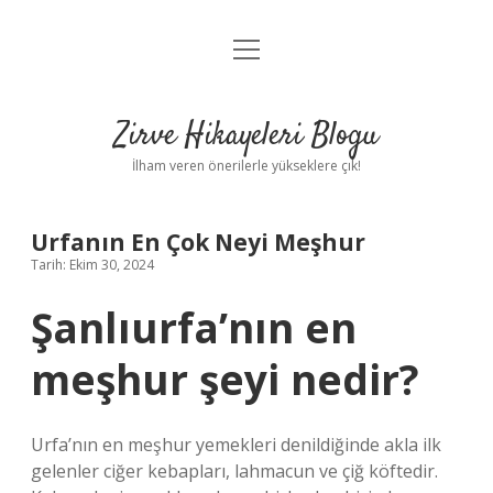
menüyü
Anasayfa
aç
Gizlilik Politikası
Zirve Hikayeleri Blogu
Yasal Uyarı
İlham veren önerilerle yükseklere çık!
Hakkımızda
Urfanın En Çok Neyi Meşhur
Tarih: Ekim 30, 2024
Şanlıurfa’nın en
meşhur şeyi nedir?
Urfa’nın en meşhur yemekleri denildiğinde akla ilk
gelenler ciğer kebapları, lahmacun ve çiğ köftedir.