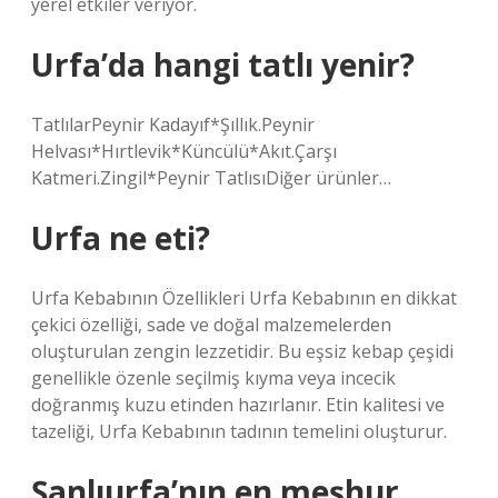
yerel etkiler veriyor.
Urfa’da hangi tatlı yenir?
TatlılarPeynir Kadayıf*Şıllık.Peynir
Helvası*Hırtlevik*Küncülü*Akıt.Çarşı
Katmeri.Zingil*Peynir TatlısıDiğer ürünler…
Urfa ne eti?
Urfa Kebabının Özellikleri Urfa Kebabının en dikkat
çekici özelliği, sade ve doğal malzemelerden
oluşturulan zengin lezzetidir. Bu eşsiz kebap çeşidi
genellikle özenle seçilmiş kıyma veya incecik
doğranmış kuzu etinden hazırlanır. Etin kalitesi ve
tazeliği, Urfa Kebabının tadının temelini oluşturur.
Şanlıurfa’nın en meşhur