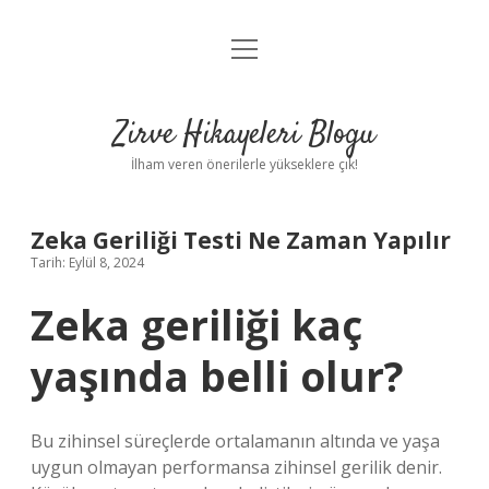
menüyü
Anasayfa
aç
Gizlilik Politikası
Zirve Hikayeleri Blogu
Yasal Uyarı
İlham veren önerilerle yükseklere çık!
Hakkımızda
Zeka Geriliği Testi Ne Zaman Yapılır
Tarih: Eylül 8, 2024
Zeka geriliği kaç
yaşında belli olur?
Bu zihinsel süreçlerde ortalamanın altında ve yaşa
uygun olmayan performansa zihinsel gerilik denir.