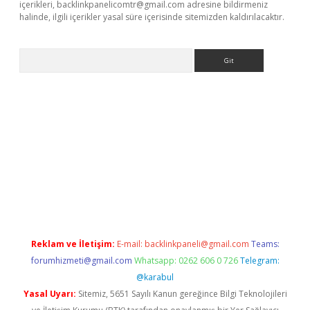
içerikleri,
backlinkpanelicomtr@gmail.com
adresine bildirmeniz
halinde, ilgili içerikler yasal süre içerisinde sitemizden kaldırılacaktır.
Arama
giriş
Reklam ve İletişim:
E-mail:
backlinkpaneli@gmail.com
Teams:
forumhizmeti@gmail.com
Whatsapp: 0262 606 0 726
Telegram:
@karabul
Yasal Uyarı:
Sitemiz, 5651 Sayılı Kanun gereğince Bilgi Teknolojileri