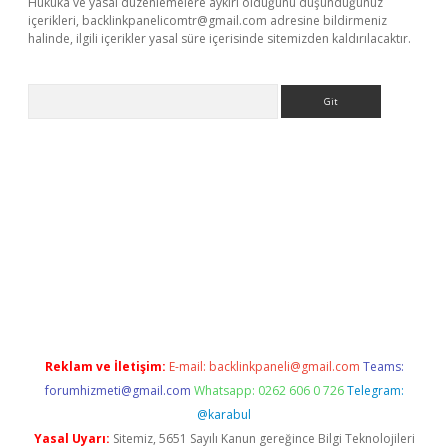
Hukuka ve yasal düzenlemelere aykırı olduğunu düşündüğünüz
içerikleri,
backlinkpanelicomtr@gmail.com
adresine bildirmeniz
halinde, ilgili içerikler yasal süre içerisinde sitemizden kaldırılacaktır.
Arama
ş
Reklam ve İletişim:
E-mail:
backlinkpaneli@gmail.com
Teams:
forumhizmeti@gmail.com
Whatsapp: 0262 606 0 726
Telegram:
@karabul
Yasal Uyarı:
Sitemiz, 5651 Sayılı Kanun gereğince Bilgi Teknolojileri