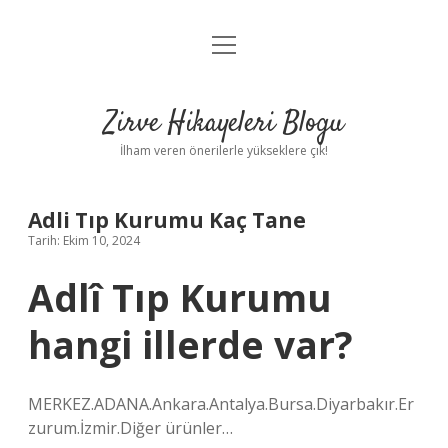
menüyü
Anasayfa
aç
Gizlilik Politikası
Zirve Hikayeleri Blogu
Yasal Uyarı
İlham veren önerilerle yükseklere çık!
Hakkımızda
Adli Tıp Kurumu Kaç Tane
Tarih: Ekim 10, 2024
Adlî Tıp Kurumu
hangi illerde var?
MERKEZ.ADANA.Ankara.Antalya.Bursa.Diyarbakır.Er
zurum.İzmir.Diğer ürünler…