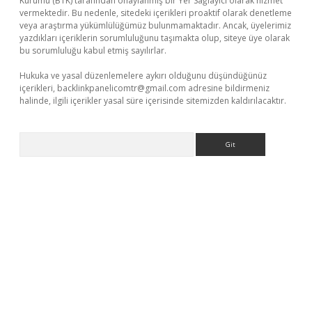
Kurumu (BTK) tarafından onaylanmış bir Yer Sağlayıcı olarak hizmet
vermektedir. Bu nedenle, sitedeki içerikleri proaktif olarak denetleme
veya araştırma yükümlülüğümüz bulunmamaktadır. Ancak, üyelerimiz
yazdıkları içeriklerin sorumluluğunu taşımakta olup, siteye üye olarak
bu sorumluluğu kabul etmiş sayılırlar.
Hukuka ve yasal düzenlemelere aykırı olduğunu düşündüğünüz
içerikleri,
backlinkpanelicomtr@gmail.com
adresine bildirmeniz
halinde, ilgili içerikler yasal süre içerisinde sitemizden kaldırılacaktır.
Arama
lbet giriş