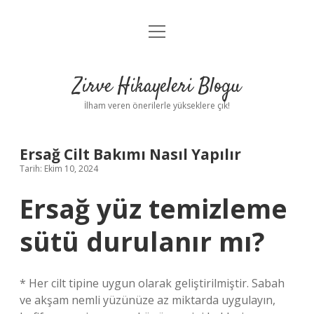
menüyü
Anasayfa
aç
Gizlilik Politikası
Zirve Hikayeleri Blogu
Yasal Uyarı
İlham veren önerilerle yükseklere çık!
Hakkımızda
Ersağ Cilt Bakımı Nasıl Yapılır
Tarih: Ekim 10, 2024
Ersağ yüz temizleme
sütü durulanır mı?
* Her cilt tipine uygun olarak geliştirilmiştir. Sabah
ve akşam nemli yüzünüze az miktarda uygulayın,