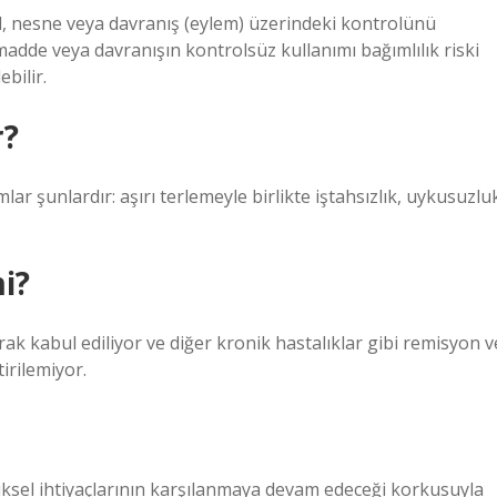
lkol, nesne veya davranış (eylem) üzerindeki kontrolünü
dde veya davranışın kontrolsüz kullanımı bağımlılık riski
bilir.
r?
ar şunlardır: aşırı terlemeyle birlikte iştahsızlık, uykusuzlu
i?
ak kabul ediliyor ve diğer kronik hastalıklar gibi remisyon v
irilemiyor.
ziksel ihtiyaçlarının karşılanmaya devam edeceği korkusuyla