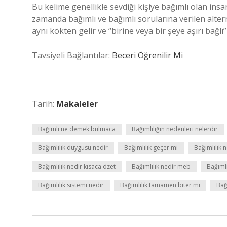
Bu kelime genellikle sevdiği kişiye bağımlı olan insa
zamanda bağımlı ve bağımlı sorularına verilen altern
aynı kökten gelir ve “birine veya bir şeye aşırı bağlı
Tavsiyeli Bağlantılar:
Beceri Öğrenilir Mi
Tarih:
Makaleler
Bağımlı ne demek bulmaca
Bağımlılığın nedenleri nelerdir
Bağımlılık duygusu nedir
Bağımlılık geçer mi
Bağımlılık n
Bağımlılık nedir kısaca özet
Bağımlılık nedir meb
Bağımlı
Bağımlılık sistemi nedir
Bağımlılık tamamen biter mi
Bağ