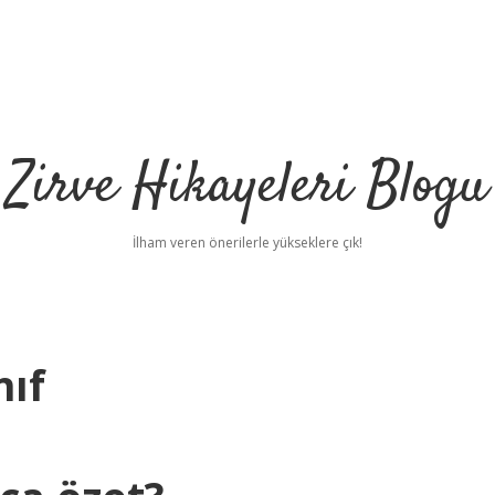
Zirve Hikayeleri Blogu
İlham veren önerilerle yükseklere çık!
nıf