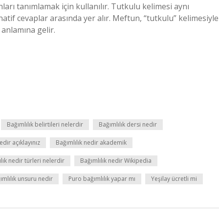
nları tanımlamak için kullanılır. Tutkulu kelimesi aynı
atif cevaplar arasında yer alır. Meftun, “tutkulu” kelimesiyle
” anlamına gelir.
Bağımlılık belirtileri nelerdir
Bağımlılık dersi nedir
edir açıklayınız
Bağımlılık nedir akademik
lık nedir türleri nelerdir
Bağımlılık nedir Wikipedia
ımlılık unsuru nedir
Puro bağımlılık yapar mı
Yeşilay ücretli mi