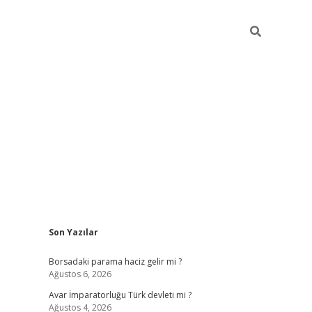
Sidebar
Son Yazılar
ilbet giriş
Borsadaki parama haciz gelir mi ?
Ağustos 6, 2026
Avar İmparatorluğu Türk devleti mi ?
Ağustos 4, 2026