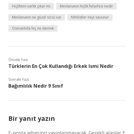
Hiçlikten varlık çıkar mı
Mevlananın hiçlik felsefesi nedir
Mevlananın ne güzel sözü var
Nihilistler neyi savunur
Osmanlıda hiç ne demek
Önceki Yazı
Türklerin En Çok Kullandığı Erkek Ismi Nedir
Sonraki Yazı
Bağımlılık Nedir 9 Sınıf
Bir yanıt yazın
E-posta adresiniz yayınlanmayacak.
Gerekli alanlar
*