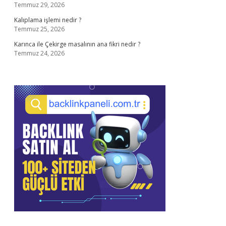
Temmuz 29, 2026
Kalıplama işlemi nedir ?
Temmuz 25, 2026
Karınca ile Çekirge masalının ana fikri nedir ?
Temmuz 24, 2026