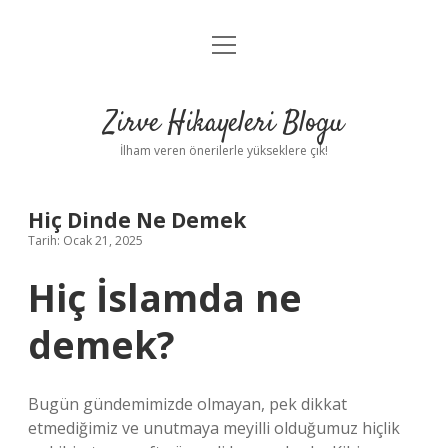
menüyü
Anasayfa
aç
Gizlilik Politikası
Zirve Hikayeleri Blogu
Yasal Uyarı
İlham veren önerilerle yükseklere çık!
Hakkımızda
Hiç Dinde Ne Demek
Tarih: Ocak 21, 2025
Hiç İslamda ne
demek?
Bugün gündemimizde olmayan, pek dikkat
etmediğimiz ve unutmaya meyilli olduğumuz hiçlik