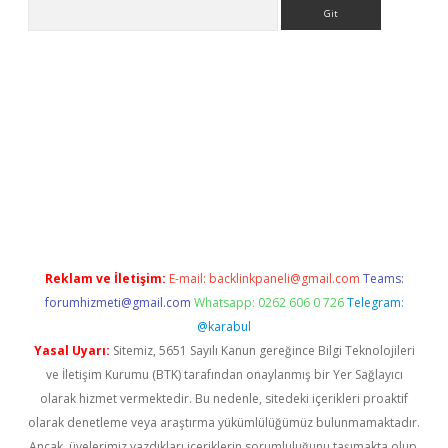
Arama
iş
Reklam ve İletişim:
E-mail:
backlinkpaneli@gmail.com
Teams:
forumhizmeti@gmail.com
Whatsapp: 0262 606 0 726
Telegram:
@karabul
Yasal Uyarı:
Sitemiz, 5651 Sayılı Kanun gereğince Bilgi Teknolojileri
ve İletişim Kurumu (BTK) tarafından onaylanmış bir Yer Sağlayıcı
olarak hizmet vermektedir. Bu nedenle, sitedeki içerikleri proaktif
olarak denetleme veya araştırma yükümlülüğümüz bulunmamaktadır.
Ancak, üyelerimiz yazdıkları içeriklerin sorumluluğunu taşımakta olup,