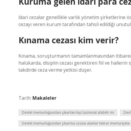
Kuruma gelen idari para cez
İdari cezalar genellikle varlık yönetim şirketlerine 
cezayı veren kurum tarafından tahsil edildiği unutu
Kınama cezası kim verir?
Kınama, soruşturmanın tamamlanmasından itibaren 15
halükarda, disiplin cezası gerektiren fiil ve hallerin 
takdirde ceza verme yetkisi düşer.
Tarih:
Makaleler
Devlet memurluğundan çıkarılan kişi tazminat alabilir mi
Devl
Devlet memurluğundan çıkarma cezası alanlar tekrar memuriyete 