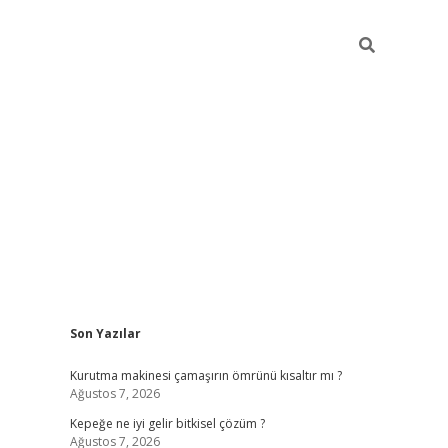
Sidebar
Son Yazılar
ilbet giriş
Kurutma makinesi çamaşırın ömrünü kısaltır mı ?
Ağustos 7, 2026
Kepeğe ne iyi gelir bitkisel çözüm ?
Ağustos 7, 2026