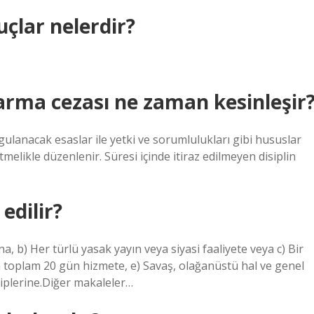
uçlar nelerdir?
rma cezası ne zaman kesinleşir
gulanacak esaslar ile yetki ve sorumlulukları gibi hususlar
likle düzenlenir. Süresi içinde itiraz edilmeyen disiplin
edilir?
a, b) Her türlü yasak yayın veya siyasi faaliyete veya c) Bir
da toplam 20 gün hizmete, e) Savaş, olağanüstü hal ve genel
hiplerine.Diğer makaleler…