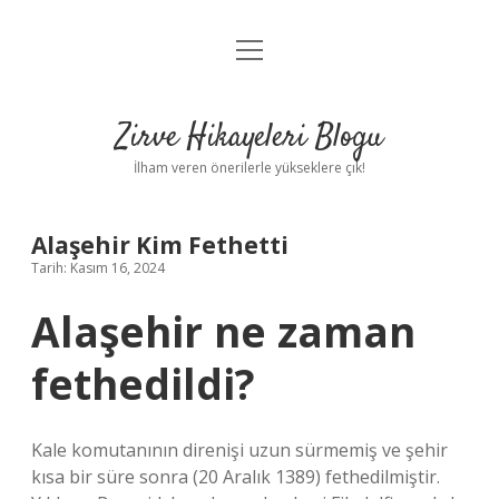
menüyü
Anasayfa
aç
Gizlilik Politikası
Zirve Hikayeleri Blogu
Yasal Uyarı
İlham veren önerilerle yükseklere çık!
Hakkımızda
Alaşehir Kim Fethetti
Tarih: Kasım 16, 2024
Alaşehir ne zaman
fethedildi?
Kale komutanının direnişi uzun sürmemiş ve şehir
kısa bir süre sonra (20 Aralık 1389) fethedilmiştir.