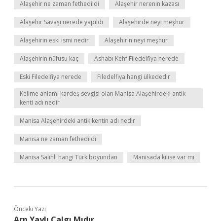
Alaşehir ne zaman fethedildi
Alaşehir nerenin kazası
Alaşehir Savaşı nerede yapıldı
Alaşehirde neyi meşhur
Alaşehirin eski ismi nedir
Alaşehirin neyi meşhur
Alaşehirin nüfusu kaç
Ashabı Kehf Filedelfiya nerede
Eski Filedelfiya nerede
Filedelfiya hangi ülkededir
Kelime anlamı kardeş sevgisi olan Manisa Alaşehirdeki antik
kenti adı nedir
Manisa Alaşehirdeki antik kentin adı nedir
Manisa ne zaman fethedildi
Manisa Salihli hangi Türk boyundan
Manisada kilise var mı
Önceki Yazı
Arp Yaylı Çalgı Mıdır